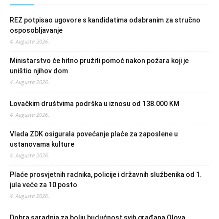
REZ potpisao ugovore s kandidatima odabranim za stručno
osposobljavanje
4. Augusta 2026.
Ministarstvo će hitno pružiti pomoć nakon požara koji je
uništio njihov dom
4. Augusta 2026.
Lovačkim društvima podrška u iznosu od 138.000 KM
4. Augusta 2026.
Vlada ZDK osigurala povećanje plaće za zaposlene u
ustanovama kulture
4. Augusta 2026.
Plaće prosvjetnih radnika, policije i državnih službenika od 1.
jula veće za 10 posto
4. Augusta 2026.
Dobra saradnja za bolju budućnost svih građana Olova