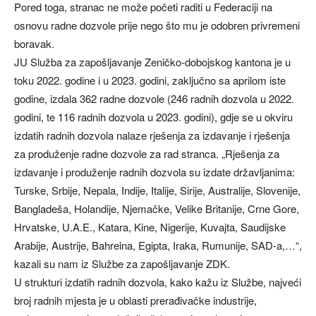
Pored toga, stranac ne može početi raditi u Federaciji na
osnovu radne dozvole prije nego što mu je odobren privremeni
boravak.
JU Služba za zapošljavanje Zeničko-dobojskog kantona je u
toku 2022. godine i u 2023. godini, zaključno sa aprilom iste
godine, izdala 362 radne dozvole (246 radnih dozvola u 2022.
godini, te 116 radnih dozvola u 2023. godini), gdje se u okviru
izdatih radnih dozvola nalaze rješenja za izdavanje i rješenja
za produženje radne dozvole za rad stranca. „Rješenja za
izdavanje i produženje radnih dozvola su izdate državljanima:
Turske, Srbije, Nepala, Indije, Italije, Sirije, Australije, Slovenije,
Bangladeša, Holandije, Njemačke, Velike Britanije, Crne Gore,
Hrvatske, U.A.E., Katara, Kine, Nigerije, Kuvajta, Saudijske
Arabije, Austrije, Bahreina, Egipta, Iraka, Rumunije, SAD-a,…“,
kazali su nam iz Službe za zapošljavanje ZDK.
U strukturi izdatih radnih dozvola, kako kažu iz Službe, najveći
broj radnih mjesta je u oblasti prerađivačke industrije,