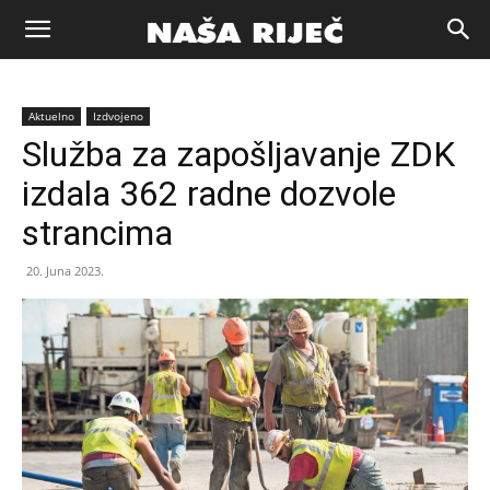
Naša
Aktuelno
Izdvojeno
riječ
Služba za zapošljavanje ZDK
izdala 362 radne dozvole
Zenica
strancima
20. Juna 2023.