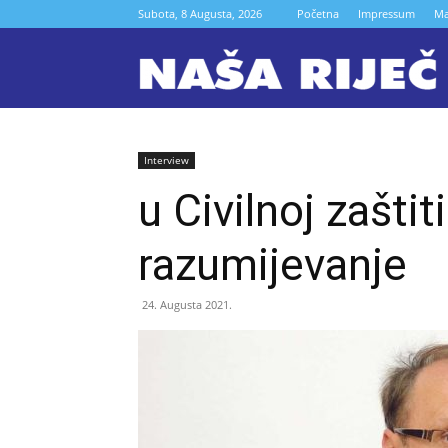
Subota, 8 Augusta, 2026
Početna
Impressum
Ma
N
r
Interview
u Civilnoj zaštit
Z
razumijevanje
24. Augusta 2021.