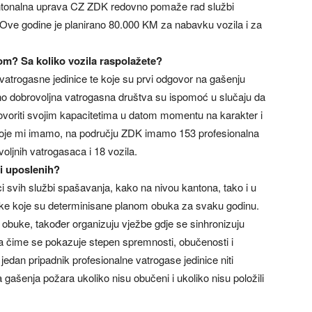
ntonalna uprava CZ ZDK redovno pomaže rad službi
Ove godine je planirano 80.000 KM za nabavku vozila i za
om? Sa koliko vozila raspolažete?
vatrogasne jedinice te koje su prvi odgovor na gašenju
o dobrovoljna vatrogasna društva su ispomoć u slučaju da
voriti svojim kapacitetima u datom momentu na karakter i
koje mi imamo, na području ZDK imamo 153 profesionalna
oljnih vatrogasaca i 18 vozila.
i uposlenih?
ci svih službi spašavanja, kako na nivou kantona, tako i u
ke koje su determinisane planom obuka za svaku godinu.
obuke, također organizuju vježbe gdje se sinhronizuju
ma čime se pokazuje stepen spremnosti, obučenosti i
jedan pripadnik profesionalne vatrogase jedinice niti
ašenja požara ukoliko nisu obučeni i ukoliko nisu položili