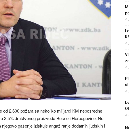
Mi
po
4.
L
K
4.
Vl
z
4.
Pl
sl
4.
Do
O
še od 2.600 požara sa nekoliko milijardi KM neposredne
4.
 oko 2,5% društvenog proizvoda Bosne i Hercegovine. Ne
 njegovo gašenje iziskuje angažiranje dodatnih ljudskih i
Na