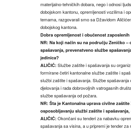
materijalno-tehničkih dobara, nego i odnosi ljud
dobojskom kantonu, opremljenosti vozilima i op
temama, razgovarali smo sa Džavidom Aličićem,
dobojskog kantona.
Dobra opremljenost i obučenost zaposlenih
NR: Na koji način su na području Zeničko – 
spašavanja, prevenstveno službe spašavanja 
jedinica?
ALIČIĆ:
Službe zaštite i spašavanja su organ
formirane četiri kantonalne službe zaštite i spa
službi zaštite i spašavanja. Službe spašavanja
djelovanja i rada dobrovoljnih vatrogasnih dru
službe spašavanja od požara.
NR: Šta je Kantonalna uprava civilne zašti
osposobljavanju službi zaštite i spašavanja
ALIČIĆ:
Okončani su tenderi za nabavku oprem
spašavanja sa visina, a u pripremi je tender z