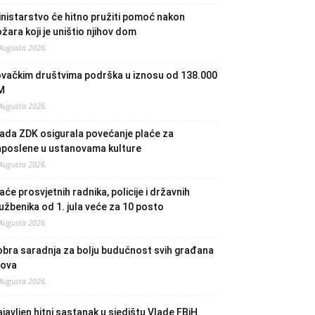
nistarstvo će hitno pružiti pomoć nakon
žara koji je uništio njihov dom
 Augusta 2026.
ovačkim društvima podrška u iznosu od 138.000
M
 Augusta 2026.
ada ZDK osigurala povećanje plaće za
aposlene u ustanovama kulture
 Augusta 2026.
aće prosvjetnih radnika, policije i državnih
užbenika od 1. jula veće za 10 posto
 Augusta 2026.
bra saradnja za bolju budućnost svih građana
lova
 Augusta 2026.
javljen hitni sastanak u sjedištu Vlade FBiH