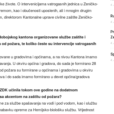
ske živote. O intervenicijama vatrogasnih jednica u Zeničko-
4.
remom, kao i obučenosti uposlenih, ali i mnogim drugim
Ru
 direktorom Kantonalne uprave civilne zaštite Zeničko-
4.
Pr
dobojskog kantona organizovane službe zaštite i
Z
od požara, te koliko česte su intervencije vatrogasnih
4.
S
izovane u gradovima i općinama, a na nivou Kantona imamo
4.
šavanja. U okviru općina i gradova, do sada je formirano 28
 od požara su formirane u općinama i gradovima u okviru
štava i do sada imamo formirano u devet općina/gradova
te ZDK učinila tokom ove godine na dodatnom
, sa akcentom na zaštitu od požara?
e za službe spašavanja na vodi i pod vodom, kao i službu
a nabavku opreme za Hemijsko-biološku službu. Vrijednost