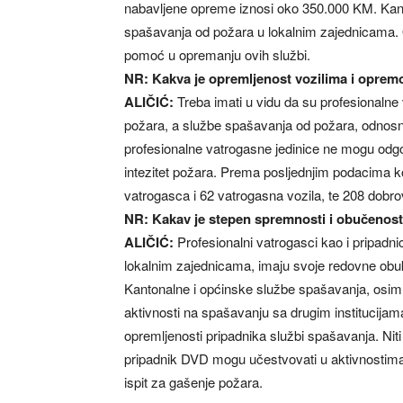
nabavljene opreme iznosi oko 350.000 KM. Ka
spašavanja od požara u lokalnim zajednicama. 
pomoć u opremanju ovih službi.
NR: Kakva je opremljenost vozilima i oprem
ALIČIĆ:
Treba imati u vidu da su profesionalne 
požara, a službe spašavanja od požara, odnosn
profesionalne vatrogasne jedinice ne mogu odgo
intezitet požara. Prema posljednjim podacima 
vatrogasca i 62 vatrogasna vozila, te 208 dobrov
NR: Kakav je stepen spremnosti i obučenost
ALIČIĆ:
Profesionalni vatrogasci kao i pripadni
lokalnim zajednicama, imaju svoje redovne obu
Kantonalne i općinske službe spašavanja, osim 
aktivnosti na spašavanju sa drugim institucija
opremljenosti pripadnika službi spašavanja. Niti 
pripadnik DVD mogu učestvovati u aktivnostima g
ispit za gašenje požara.