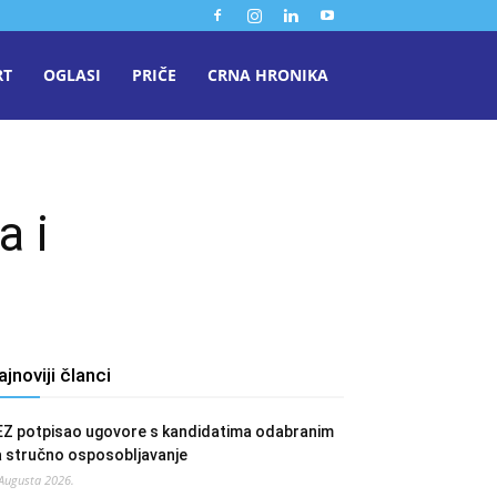
RT
OGLASI
PRIČE
CRNA HRONIKA
a i
ajnoviji članci
EZ potpisao ugovore s kandidatima odabranim
a stručno osposobljavanje
 Augusta 2026.