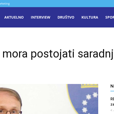
rketing
aša
AKTUELNO
INTERVIEW
DRUŠTVO
KULTURA
SPO
iječ
i mora postojati saradnj
enica
N
R
z
4.