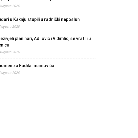
 Augusta 2026.
dari u Kaknju stupili u radnički neposluh
 Augusta 2026.
eživjeli planinari, Adilović i Vidimlić, se vratili u
enicu
 Augusta 2026.
pomen za Fadila Imamovića
 Augusta 2026.