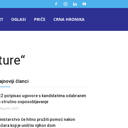
RT
OGLASI
PRIČE
CRNA HRONIKA
ture“
ajnoviji članci
EZ potpisao ugovore s kandidatima odabranim
a stručno osposobljavanje
 Augusta 2026.
nistarstvo će hitno pružiti pomoć nakon
žara koji je uništio njihov dom