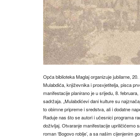
Opća biblioteka Maglaj organizuje jubilarne, 2
Mulabdića, književnika i prosvjetitelja, pisca 
manifestacije planirano je u srijedu, 8. februara,
sadržaja. „Mulabdićevi dani kulture su najznačaj
to obimne pripreme i sredstva, ali i dodatne nap
Raduje nas što se autori i učesnici programa ra
doživljaj. Otvaranje manifestacije upriličićemo s
roman ‘Bogovo roblje’, a sa našim cijenjenim g