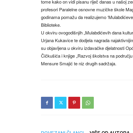
tome kako on vidi pisanu riječ danas u našoj ze
profesori Paralelne osnovne muzičke škole Magl
godinama pomažu da realizujemo ‘Mulabdićeve da
Biblioteke.
U okviru ovogodišnjih „Mulabdićevih dana kultu
Urjana Kukavice te dodjela nagrada najaktivniji
su objavljena u okviru izdavačke djelatnosti Opć
Čičkušića i knjige „Razvoj školstva na području
Mensure Smajić te niz drugih sadržaja.