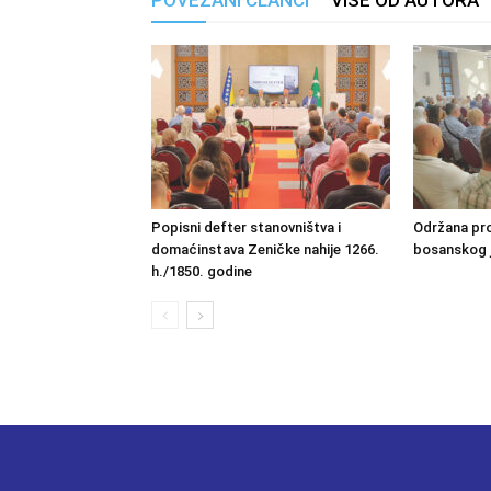
POVEZANI ČLANCI
VIŠE OD AUTORA
Popisni defter stanovništva i
Održana pro
domaćinstava Zeničke nahije 1266.
bosanskog 
h./1850. godine