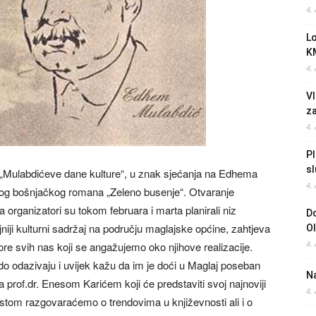
4.
L
K
4.
Vl
z
4.
Pl
sl
0. „Mulabdićeve dane kulture“, u znak sjećanja na Edhema
4.
prvog bošnjačkog romana „Zeleno busenje“. Otvaranje
 a organizatori su tokom februara i marta planirali niz
Do
niji kulturni sadržaj na području maglajske općine, zahtjeva
O
4.
ore svih nas koji se angažujemo oko njihove realizacije.
do odazivaju i uvijek kažu da im je doći u Maglaj poseban
Na
a prof.dr. Enesom Karićem koji će predstaviti svoj najnoviji
4.
ostom razgovaraćemo o trendovima u književnosti ali i o