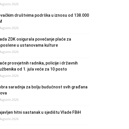
 Augusta 2026.
ovačkim društvima podrška u iznosu od 138.000
M
 Augusta 2026.
ada ZDK osigurala povećanje plaće za
aposlene u ustanovama kulture
 Augusta 2026.
aće prosvjetnih radnika, policije i državnih
užbenika od 1. jula veće za 10 posto
 Augusta 2026.
bra saradnja za bolju budućnost svih građana
lova
 Augusta 2026.
javljen hitni sastanak u sjedištu Vlade FBiH
 Augusta 2026.