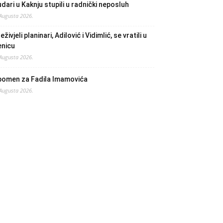
dari u Kaknju stupili u radnički neposluh
 Augusta 2026.
eživjeli planinari, Adilović i Vidimlić, se vratili u
enicu
 Augusta 2026.
pomen za Fadila Imamovića
 Augusta 2026.