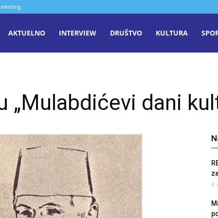
arketing
aša
AKTUELNO
INTERVIEW
DRUŠTVO
KULTURA
SPO
iječ
u „Mulabdićevi dani kul
enica
N
R
z
4.
Mi
po