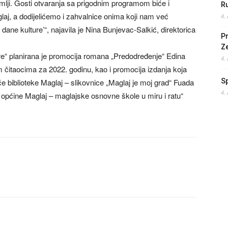
mlji. Gosti otvaranja sa prigodnim programom biće i
Ru
aj, a dodijelićemo i zahvalnice onima koji nam već
4.
ne kulture’“, najavila je Nina Bunjevac-Salkić, direktorica
Pr
Z
re“ planirana je promocija romana „Predodređenje“ Edina
4.
m čitaocima za 2022. godinu, kao i promocija izdanja koja
e biblioteke Maglaj – slikovnice „Maglaj je moj grad“ Fuada
S
4.
 općine Maglaj – maglajske osnovne škole u miru i ratu“