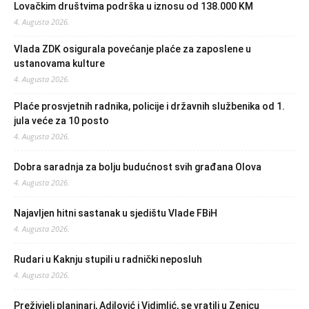
Lovačkim društvima podrška u iznosu od 138.000 KM
4. Augusta 2026.
Vlada ZDK osigurala povećanje plaće za zaposlene u
ustanovama kulture
4. Augusta 2026.
Plaće prosvjetnih radnika, policije i državnih službenika od 1.
jula veće za 10 posto
4. Augusta 2026.
Dobra saradnja za bolju budućnost svih građana Olova
4. Augusta 2026.
Najavljen hitni sastanak u sjedištu Vlade FBiH
4. Augusta 2026.
Rudari u Kaknju stupili u radnički neposluh
4. Augusta 2026.
Preživjeli planinari, Adilović i Vidimlić, se vratili u Zenicu