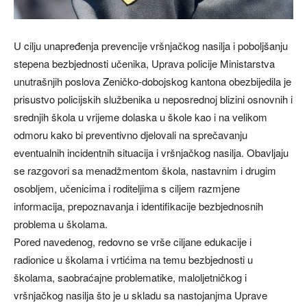
U cilju unapređenja prevencije vršnjačkog nasilja i poboljšanju
stepena bezbjednosti učenika, Uprava policije Ministarstva
unutrašnjih poslova Zeničko-dobojskog kantona obezbijedila je
prisustvo policijskih službenika u neposrednoj blizini osnovnih i
srednjih škola u vrijeme dolaska u škole kao i na velikom
odmoru kako bi preventivno djelovali na sprečavanju
eventualnih incidentnih situacija i vršnjačkog nasilja. Obavljaju
se razgovori sa menadžmentom škola, nastavnim i drugim
osobljem, učenicima i roditeljima s ciljem razmjene
informacija, prepoznavanja i identifikacije bezbjednosnih
problema u školama.
Pored navedenog, redovno se vrše ciljane edukacije i
radionice u školama i vrtićima na temu bezbjednosti u
školama, saobraćajne problematike, maloljetničkog i
vršnjačkog nasilja što je u skladu sa nastojanjma Uprave