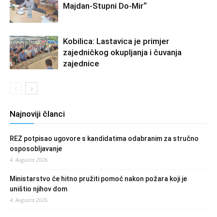
Majdan-Stupni Do-Mir“
Kobilica: Lastavica je primjer
zajedničkog okupljanja i čuvanja
zajednice
Najnoviji članci
REZ potpisao ugovore s kandidatima odabranim za stručno
osposobljavanje
4. Augusta 2026.
Ministarstvo će hitno pružiti pomoć nakon požara koji je
uništio njihov dom
4. Augusta 2026.