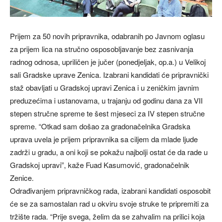
Prijem za 50 novih pripravnika, odabranih po Javnom oglasu
za prijem lica na stručno osposobljavanje bez zasnivanja
radnog odnosa, upriličen je jučer (ponedjeljak, op.a.) u Velikoj
sali Gradske uprave Zenica. Izabrani kandidati će pripravnički
staž obavljati u Gradskoj upravi Zenica i u zeničkim javnim
preduzećima i ustanovama, u trajanju od godinu dana za VII
stepen stručne spreme te šest mjeseci za IV stepen stručne
spreme. “Otkad sam došao za gradonačelnika Gradska
uprava uvela je prijem pripravnika sa ciljem da mlade ljude
zadrži u gradu, a oni koji se pokažu najbolji ostat će da rade u
Gradskoj upravi”, kaže Fuad Kasumović, gradonačelnik
Zenice.
Odrađivanjem pripravničkog rada, izabrani kandidati osposobit
će se za samostalan rad u okviru svoje struke te pripremiti za
tržište rada. “Prije svega, želim da se zahvalim na prilici koja