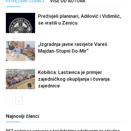
POVEZANI ČLANCI
VIŠE OD AUTORA
Preživjeli planinari, Adilović i Vidimlić,
se vratili u Zenicu
„Izgradnja javne rasvjete Vareš
Majdan-Stupni Do-Mir“
Kobilica: Lastavica je primjer
zajedničkog okupljanja i čuvanja
zajednice
Najnoviji članci