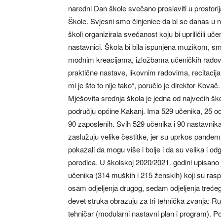
naredni Dan škole svečano proslaviti u prostor
Škole. Svjesni smo činjenice da bi se danas u 
školi organizirala svečanost koju bi upriličili učen
nastavnici. Škola bi bila ispunjena muzikom, s
modnim kreacijama, izložbama učeničkih rado
praktične nastave, likovnim radovima, recitaci
mi je što to nije tako“, poručio je direktor Kovač.
Mješovita srednja škola je jedna od najvećih šk
području općine Kakanj. Ima 529 učenika, 25 odj
90 zaposlenih. Svih 529 učenika i 90 nastavnik
zaslužuju velike čestitke, jer su uprkos pandemi
pokazali da mogu više i bolje i da su velika i o
porodica. U školskoj 2020/2021. godini upisano 
učenika (314 muških i 215 ženskih) koji su rasp
osam odjeljenja drugog, sedam odjeljenja trećeg 
devet struka obrazuju za tri tehnička zvanja: Ru
tehničar (modularni nastavni plan i program). P