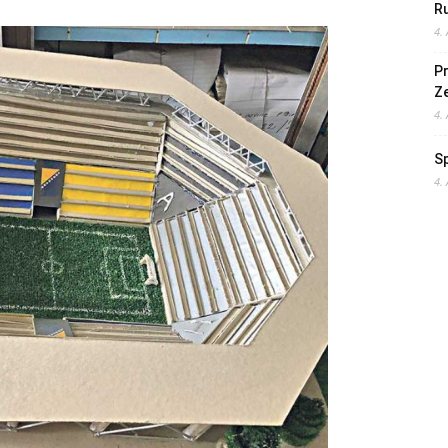
Ru
4.
Pr
Z
4.
S
4.