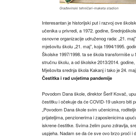
Građevinski tehničari-maketa stadion
Interesantan je historijski put i razvoj ove ško
učenika u privredi, a 1972. godine, Srednjoškols
osnovne organizacije udruženog rada: „21. maj”
mješovitu školu „21. maj”, koja 1994/1995. go
Školske 1997/1998. ta se škola transformiše u 
stručnu školu, a od školske 2013/2014. godine, 
Mješovita srednja škola Kakanj i tako je 24. ma
Čestitka i rad uvjetima pandemije
Povodom Dana škole, direktor Šerif Kovač, upu
čestitku i očekuje da će COVID-19 uskoro biti p
„Povodom Dana škole svim učenicima, roditelj
prijateljima, penzionerima i zaposlenicima upu
iskrene čestitke. Svima želim puno zdravlja, sre
uspjeha. Nadam se da će sve ovo brzo proći i