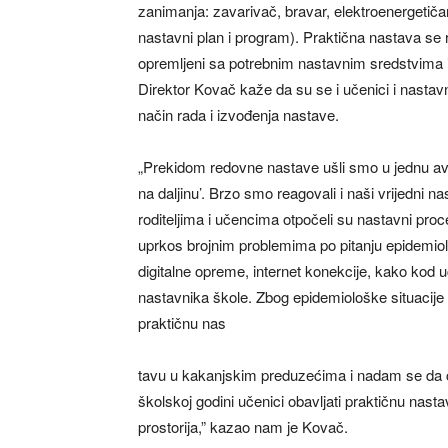
zanimanja: zavarivač, bravar, elektroenergetičar
nastavni plan i program). Praktična nastava se 
opremljeni sa potrebnim nastavnim sredstvima
Direktor Kovač kaže da su se i učenici i nastav
način rada i izvođenja nastave.
„Prekidom redovne nastave ušli smo u jednu av
na daljinu’. Brzo smo reagovali i naši vrijedni na
roditeljima i učencima otpočeli su nastavni proc
uprkos brojnim problemima po pitanju epidemiol
digitalne opreme, internet konekcije, kako kod u
nastavnika škole. Zbog epidemiološke situacije u
praktičnu nas
tavu u kakanjskim preduzećima i nadam se da 
školskoj godini učenici obavljati praktičnu nasta
prostorija,” kazao nam je Kovač.