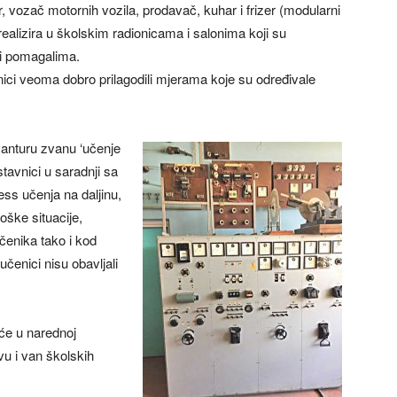
, vozač motornih vozila, prodavač, kuhar i frizer (modularni
realizira u školskim radionicama i salonima koji su
 i pomagalima.
nici veoma dobro prilagodili mjerama koje su određivale
anturu zvanu ‘učenje
stavnici u saradnji sa
ess učenja na daljinu,
oške situacije,
čenika tako i kod
čenici nisu obavljali
će u narednoj
vu i van školskih