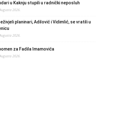
dari u Kaknju stupili u radnički neposluh
 Augusta 2026.
eživjeli planinari, Adilović i Vidimlić, se vratili u
enicu
 Augusta 2026.
pomen za Fadila Imamovića
 Augusta 2026.