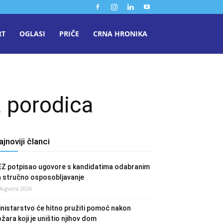
RT
OGLASI
PRIČE
CRNA HRONIKA
a porodica
ajnoviji članci
EZ potpisao ugovore s kandidatima odabranim
a stručno osposobljavanje
 Augusta 2026.
nistarstvo će hitno pružiti pomoć nakon
žara koji je uništio njihov dom