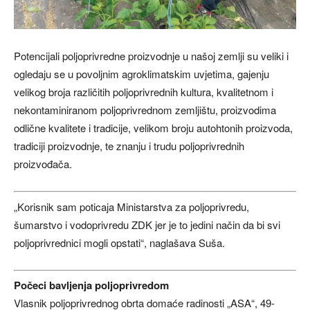
Potencijali poljoprivredne proizvodnje u našoj zemlji su veliki i
ogledaju se u povoljnim agroklimatskim uvjetima, gajenju
velikog broja različitih poljoprivrednih kultura, kvalitetnom i
nekontaminiranom poljoprivrednom zemljištu, proizvodima
odlične kvalitete i tradicije, velikom broju autohtonih proizvoda,
tradiciji proizvodnje, te znanju i trudu poljoprivrednih
proizvođača.
„Korisnik sam poticaja Ministarstva za poljoprivredu,
šumarstvo i vodoprivredu ZDK jer je to jedini način da bi svi
poljoprivrednici mogli opstati“, naglašava Suša.
Počeci bavljenja poljoprivredom
Vlasnik poljoprivrednog obrta domaće radinosti „ASA“, 49-