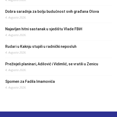
Dobra saradnja za bolju budućnost svih građana Olova
4. Augusta 2026.
Najavljen hitni sastanak u sjedištu Vlade FBiH
4. Augusta 2026.
Rudari u Kaknju stupili u radnički neposluh
4. Augusta 2026.
Preživjeli planinari, Adilović i Vidimlić, se vratili u Zenicu
4. Augusta 2026.
Spomen za Fadila Imamovića
4. Augusta 2026.