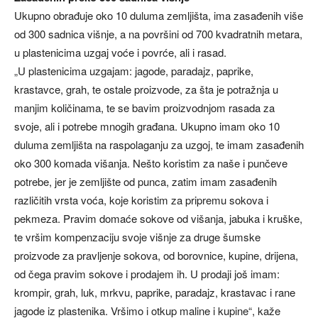
Ukupno obrađuje oko 10 duluma zemljišta, ima zasađenih više
od 300 sadnica višnje, a na površini od 700 kvadratnih metara,
u plastenicima uzgaj voće i povrće, ali i rasad.
„U plastenicima uzgajam: jagode, paradajz, paprike,
krastavce, grah, te ostale proizvode, za šta je potražnja u
manjim količinama, te se bavim proizvodnjom rasada za
svoje, ali i potrebe mnogih građana. Ukupno imam oko 10
duluma zemljišta na raspolaganju za uzgoj, te imam zasađenih
oko 300 komada višanja. Nešto koristim za naše i punčeve
potrebe, jer je zemljište od punca, zatim imam zasađenih
različitih vrsta voća, koje koristim za pripremu sokova i
pekmeza. Pravim domaće sokove od višanja, jabuka i kruške,
te vršim kompenzaciju svoje višnje za druge šumske
proizvode za pravljenje sokova, od borovnice, kupine, drijena,
od čega pravim sokove i prodajem ih. U prodaji još imam:
krompir, grah, luk, mrkvu, paprike, paradajz, krastavac i rane
jagode iz plastenika. Vršimo i otkup maline i kupine“, kaže