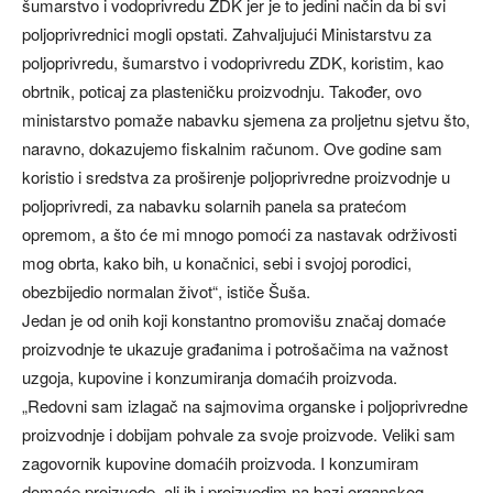
šumarstvo i vodoprivredu ZDK jer je to jedini način da bi svi
poljoprivrednici mogli opstati. Zahvaljujući Ministarstvu za
poljoprivredu, šumarstvo i vodoprivredu ZDK, koristim, kao
obrtnik, poticaj za plasteničku proizvodnju. Također, ovo
ministarstvo pomaže nabavku sjemena za proljetnu sjetvu što,
naravno, dokazujemo fiskalnim računom. Ove godine sam
koristio i sredstva za proširenje poljoprivredne proizvodnje u
poljoprivredi, za nabavku solarnih panela sa pratećom
opremom, a što će mi mnogo pomoći za nastavak održivosti
mog obrta, kako bih, u konačnici, sebi i svojoj porodici,
obezbijedio normalan život“, ističe Šuša.
Jedan je od onih koji konstantno promovišu značaj domaće
proizvodnje te ukazuje građanima i potrošačima na važnost
uzgoja, kupovine i konzumiranja domaćih proizvoda.
„Redovni sam izlagač na sajmovima organske i poljoprivredne
proizvodnje i dobijam pohvale za svoje proizvode. Veliki sam
zagovornik kupovine domaćih proizvoda. I konzumiram
domaće proizvode, ali ih i proizvodim na bazi organskog