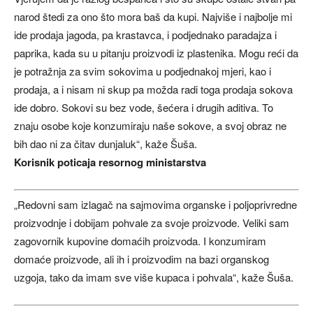
narod štedi za ono što mora baš da kupi. Najviše i najbolje mi
ide prodaja jagoda, pa krastavca, i podjednako paradajza i
paprika, kada su u pitanju proizvodi iz plastenika. Mogu reći da
je potražnja za svim sokovima u podjednakoj mjeri, kao i
prodaja, a i nisam ni skup pa možda radi toga prodaja sokova
ide dobro. Sokovi su bez vode, šećera i drugih aditiva. To
znaju osobe koje konzumiraju naše sokove, a svoj obraz ne
bih dao ni za čitav dunjaluk“, kaže Šuša.
Korisnik poticaja resornog ministarstva
„Redovni sam izlagač na sajmovima organske i poljoprivredne
proizvodnje i dobijam pohvale za svoje proizvode. Veliki sam
zagovornik kupovine domaćih proizvoda. I konzumiram
domaće proizvode, ali ih i proizvodim na bazi organskog
uzgoja, tako da imam sve više kupaca i pohvala“, kaže Šuša.