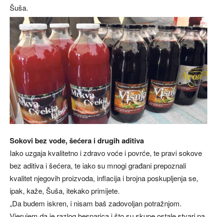
Šuša.
Sokovi bez vode, šećera i drugih aditiva
Iako uzgaja kvalitetno i zdravo voće i povrće, te pravi sokove
bez aditiva i šećera, te iako su mnogi građani prepoznali
kvalitet njegovih proizvoda, inflacija i brojna poskupljenja se,
ipak, kaže, Šuša, itekako primijete.
„Da budem iskren, i nisam baš zadovoljan potražnjom.
Vjerujem da je razlog besparica i što su skupe ostale stvari pa