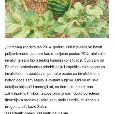
„Obrt sam registrovao 2014. godine. Odlučio sam se baviti
poljoprivredom jer sam kao maloljetan postao 70% ratni vojni
invalid, te sam bio u teškoj finansijskoj situaciji. Čuo sam da
Fond za profesionalnu rehabilitaciju i zapošljavanje osoba sa
invaliditetom zapošljava i pomaže osobe sa invaliditetom,
nakon čega sam stupio u kontakt s njima. Oni su mi sve
detaljno objasnili i pomogli mi, na čemu im se iskreno
zahvaljujem. Prilikom zapošljavanja sam dobio određena
finansijska sredstva i tako sam radio i štedio, te ulagao u
druge stvari“, kaže Šuša.
Zasađenih preko 300 sadnica višnje