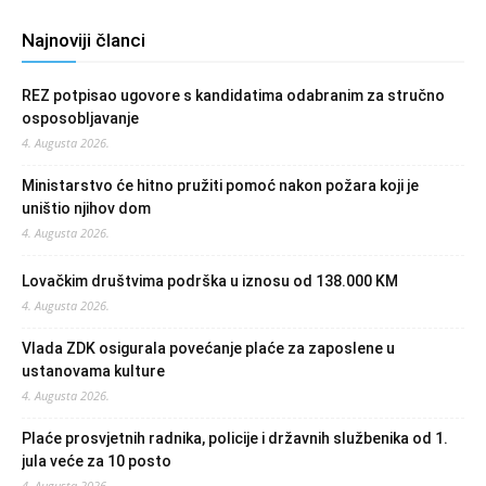
Najnoviji članci
REZ potpisao ugovore s kandidatima odabranim za stručno
osposobljavanje
4. Augusta 2026.
Ministarstvo će hitno pružiti pomoć nakon požara koji je
uništio njihov dom
4. Augusta 2026.
Lovačkim društvima podrška u iznosu od 138.000 KM
4. Augusta 2026.
Vlada ZDK osigurala povećanje plaće za zaposlene u
ustanovama kulture
4. Augusta 2026.
Plaće prosvjetnih radnika, policije i državnih službenika od 1.
jula veće za 10 posto
4. Augusta 2026.