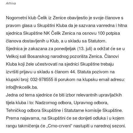
Arhiva
Nogometni klub Čelik iz Zenice obavijestio je svoje članove s
pravom glasa u Skupštini Kluba da je sazvana vanredna i hitna
sjednica Skupštine NK Čelik Zenica na osnovu 100 potpisa
članova dostavljenih u Klub, a u skladu sa Statutom.
Sjednica je zakazana za ponedjeljak (13. juli) a održat će se u
Velikoj sali Bosanskog narodnog pozorišta Zenica. Članovi
Kluba koji žele učestvovati na sjednici Skupštine trebaju
izvršiti prijavu u skladu s članom 44. Statuta pozivom na
klupski broj: 032-978555 ili porukom na klupsku email adresu:
info@nkcelik.ba
.
Jedna od tema sjednice će biti izbor relevantnih upravljačkih
tijela kluba i to: Nadzornog odbora, Upravnog odbora,
Tehničkog odbora Skupštine i Statutarne komisije Skupštine.
Prema najavama, na Skupštini će se donijeti odluka i u kojem
rangu takmičenja će „Crno-crveni“ nastupiti u narednoj sezoni.