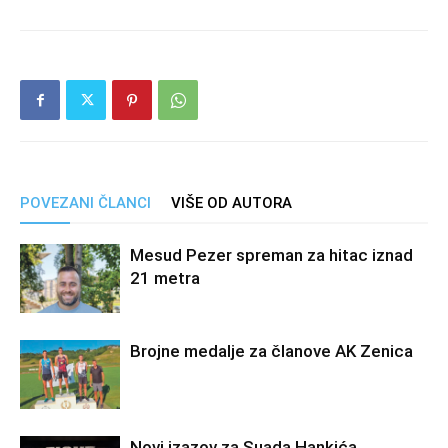
POVEZANI ČLANCI
VIŠE OD AUTORA
Mesud Pezer spreman za hitac iznad
21 metra
Brojne medalje za članove AK Zenica
Novi izazov za Suada Hankića