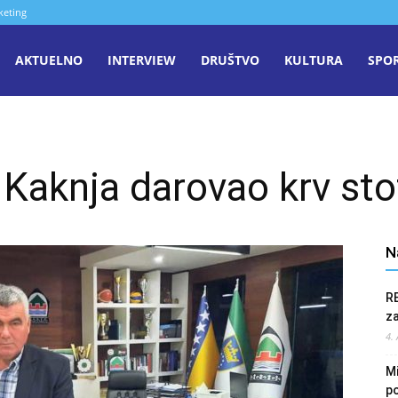
keting
aša
AKTUELNO
INTERVIEW
DRUŠTVO
KULTURA
SPO
iječ
 Kaknja darovao krv sto
enica
N
R
z
4.
Mi
po