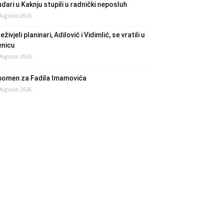
dari u Kaknju stupili u radnički neposluh
 Augusta 2026.
eživjeli planinari, Adilović i Vidimlić, se vratili u
enicu
 Augusta 2026.
pomen za Fadila Imamovića
 Augusta 2026.