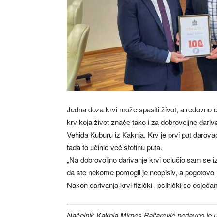
Jedna doza krvi može spasiti život, a redovno 
krv koja život znače tako i za dobrovoljne dari
Vehida Kuburu iz Kaknja. Krv je prvi put darova
tada to učinio već stotinu puta.
„Na dobrovoljno darivanje krvi odlučio sam se 
da ste nekome pomogli je neopisiv, a pogotovo 
Nakon darivanja krvi fizički i psihički se osjeć
Načelnik Kaknja Mirnes Bajtarević nedavno je u