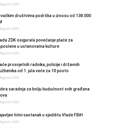
 Augusta 2026.
ovačkim društvima podrška u iznosu od 138.000
M
 Augusta 2026.
ada ZDK osigurala povećanje plaće za
aposlene u ustanovama kulture
 Augusta 2026.
aće prosvjetnih radnika, policije i državnih
užbenika od 1. jula veće za 10 posto
 Augusta 2026.
bra saradnja za bolju budućnost svih građana
lova
 Augusta 2026.
javljen hitni sastanak u sjedištu Vlade FBiH
 Augusta 2026.