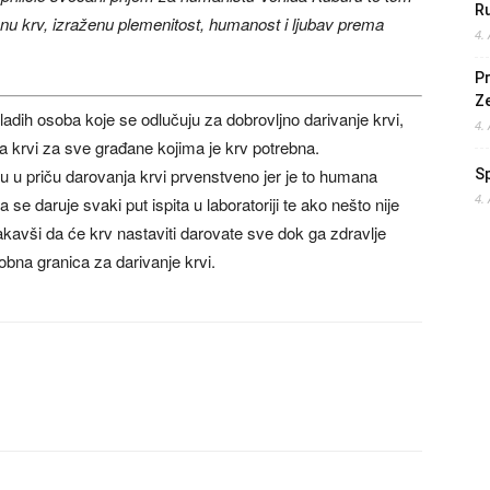
Ru
anu krv, izraženu plemenitost, humanost i ljubav prema
4.
Pr
Z
ladih osoba koje se odlučuju za dobrovljno darivanje krvi,
4.
a krvi za sve građane kojima je krv potrebna.
u u priču darovanja krvi prvenstveno jer je to humana
S
4.
ja se daruje svaki put ispita u laboratoriji te ako nešto nije
kavši da će krv nastaviti darovate sve dok ga zdravlje
 dobna granica za darivanje krvi.