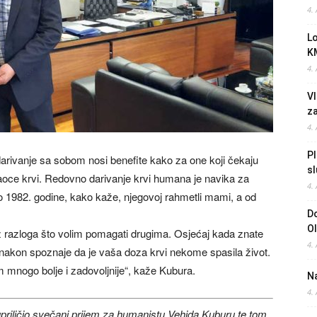
4.
L
K
4.
Vl
z
4.
Pl
darivanje sa sobom nosi benefite kako za one koji čekaju
sl
vaoce krvi. Redovno darivanje krvi humana je navika za
4.
o 1982. godine, kako kaže, njegovoj rahmetli mami, a od
Do
O
iz razloga što volim pomagati drugima. Osjećaj kada znate
4.
nakon spoznaje da je vaša doza krvi nekome spasila život.
am mnogo bolje i zadovoljnije“, kaže Kubura.
Na
4.
priličio svečani prijem za humanistu Vehida Kuburu te tom