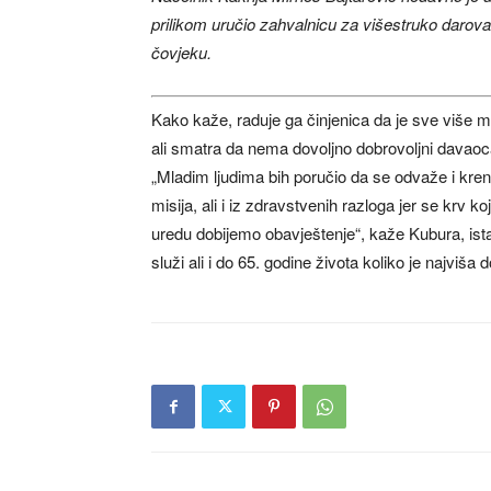
prilikom uručio zahvalnicu za višestruko darov
čovjeku.
Kako kaže, raduje ga činjenica da je sve više m
ali smatra da nema dovoljno dobrovoljni davaoc
„Mladim ljudima bih poručio da se odvaže i kren
misija, ali i iz zdravstvenih razloga jer se krv ko
uredu dobijemo obavještenje“, kaže Kubura, ista
služi ali i do 65. godine života koliko je najviša