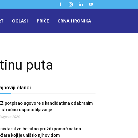
RT
OGLASI
PRIČE
CRNA HRONIKA
tinu puta
ajnoviji članci
EZ potpisao ugovore s kandidatima odabranim
a stručno osposobljavanje
 Augusta 2026.
nistarstvo će hitno pružiti pomoć nakon
žara koji je uništio njihov dom