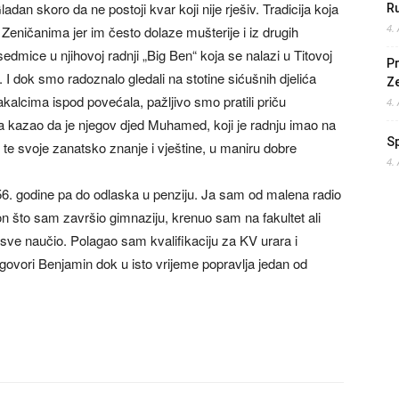
adan skoro da ne postoji kvar koji nije rješiv. Tradicija koja
Ru
4.
Zeničanima jer im često dolaze mušterije i iz drugih
 sedmice u njihovoj radnji „Big Ben“ koja se nalazi u Titovoj
Pr
e. I dok smo radoznalo gledali na stotine sićušnih djelića
Z
alcima ispod povećala, pažljivo smo pratili priču
4.
 kazao da je njegov djed Muhamed, koji je radnju imao na
S
u te svoje zanatsko znanje i vještine, u maniru dobre
4.
6. godine pa do odlaska u penziju. Ja sam od malena radio
n što sam završio gimnaziju, krenuo sam na fakultet ali
sve naučio. Polagao sam kvalifikaciju za KV urara i
-govori Benjamin dok u isto vrijeme popravlja jedan od