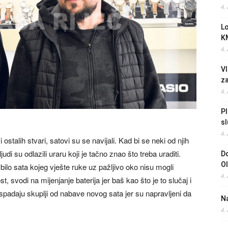
4.
L
K
4.
Vl
z
4.
Pl
sl
4.
 ostalih stvari, satovi su se navijali. Kad bi se neki od njih
udi su odlazili uraru koji je tačno znao što treba uraditi.
Do
O
e bilo sata kojeg vješte ruke uz pažljivo oko nisu mogli
4.
 svodi na mijenjanje baterija jer baš kao što je to slučaj i
ispadaju skuplji od nabave novog sata jer su napravljeni da
Na
4.