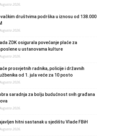
 Augusta 2026.
ovačkim društvima podrška u iznosu od 138.000
M
 Augusta 2026.
ada ZDK osigurala povećanje plaće za
aposlene u ustanovama kulture
 Augusta 2026.
aće prosvjetnih radnika, policije i državnih
užbenika od 1. jula veće za 10 posto
 Augusta 2026.
bra saradnja za bolju budućnost svih građana
lova
 Augusta 2026.
javljen hitni sastanak u sjedištu Vlade FBiH
 Augusta 2026.