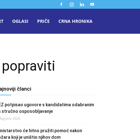
RT
OGLASI
PRIČE
CRNA HRONIKA
popraviti
ajnoviji članci
EZ potpisao ugovore s kandidatima odabranim
a stručno osposobljavanje
 Augusta 2026.
nistarstvo će hitno pružiti pomoć nakon
žara koji je uništio njihov dom