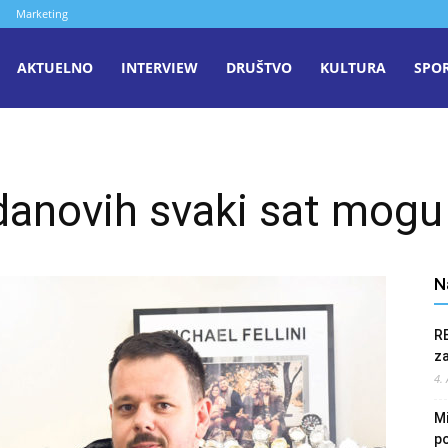
Marketing
aša
AKTUELNO
INTERVIEW
DRUŠTVO
KULTURA
SPO
iječ
danovih svaki sat mogu 
enica
N
R
z
4.
Mi
po