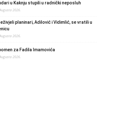
dari u Kaknju stupili u radnički neposluh
 Augusta 2026.
eživjeli planinari, Adilović i Vidimlić, se vratili u
enicu
 Augusta 2026.
pomen za Fadila Imamovića
 Augusta 2026.