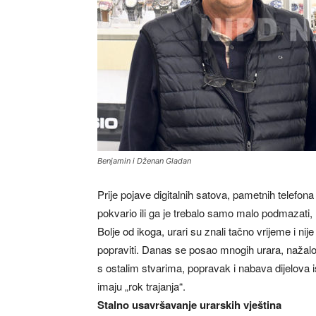
Benjamin i Dženan Gladan
Prije pojave digitalnih satova, pametnih telefona i
pokvario ili ga je trebalo samo malo podmazati, lj
Bolje od ikoga, urari su znali tačno vrijeme i nij
popraviti. Danas se posao mnogih urara, nažalost,
s ostalim stvarima, popravak i nabava dijelova 
imaju „rok trajanja“.
Stalno usavršavanje urarskih vještina