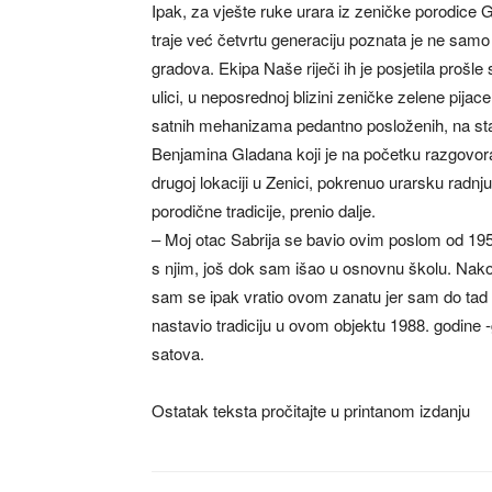
Ipak, za vješte ruke urara iz zeničke porodice Gl
traje već četvrtu generaciju poznata je ne samo 
gradova. Ekipa Naše riječi ih je posjetila prošle
ulici, u neposrednoj blizini zeničke zelene pijac
satnih mehanizama pedantno posloženih, na stak
Benjamina Gladana koji je na početku razgovora
drugoj lokaciji u Zenici, pokrenuo urarsku radnj
porodične tradicije, prenio dalje.
– Moj otac Sabrija se bavio ovim poslom od 195
s njim, još dok sam išao u osnovnu školu. Nako
sam se ipak vratio ovom zanatu jer sam do tad 
nastavio tradiciju u ovom objektu 1988. godine 
satova.
Ostatak teksta pročitajte u printanom izdanju