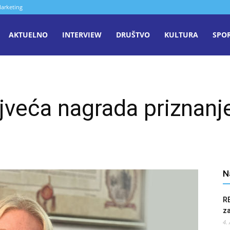
arketing
aša
AKTUELNO
INTERVIEW
DRUŠTVO
KULTURA
SPO
iječ
ajveća nagrada priznanj
enica
N
R
z
4.