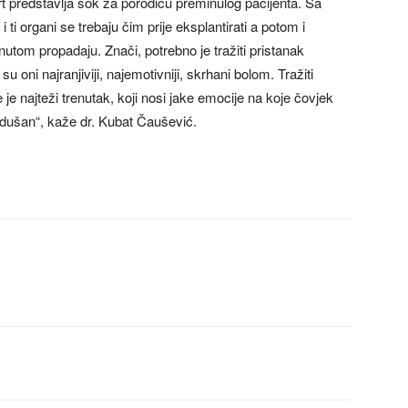
mrt predstavlja šok za porodicu preminulog pacijenta. Sa
 ti organi se trebaju čim prije eksplantirati a potom i
utom propadaju. Znači, potrebno je tražiti pristanak
 oni najranjiviji, najemotivniji, skrhani bolom. Tražiti
e najteži trenutak, koji nosi jake emocije na koje čovjek
odušan“, kaže dr. Kubat Čaušević.