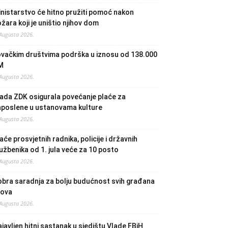
nistarstvo će hitno pružiti pomoć nakon
žara koji je uništio njihov dom
 Augusta 2026.
ovačkim društvima podrška u iznosu od 138.000
M
 Augusta 2026.
ada ZDK osigurala povećanje plaće za
aposlene u ustanovama kulture
 Augusta 2026.
aće prosvjetnih radnika, policije i državnih
užbenika od 1. jula veće za 10 posto
 Augusta 2026.
bra saradnja za bolju budućnost svih građana
lova
 Augusta 2026.
javljen hitni sastanak u sjedištu Vlade FBiH