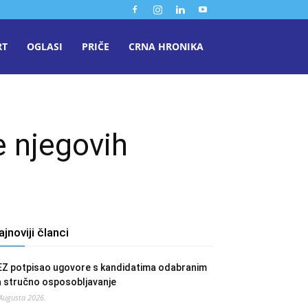
RT
OGLASI
PRIČE
CRNA HRONIKA
e njegovih
ajnoviji članci
EZ potpisao ugovore s kandidatima odabranim
a stručno osposobljavanje
 Augusta 2026.