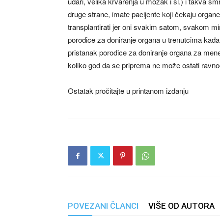
udari, velika krvarenja u mozak i sl.) i takva s
druge strane, imate pacijente koji čekaju organe i
transplantirati jer oni svakim satom, svakom min
porodice za doniranje organa u trenutcima kada su
pristanak porodice za doniranje organa za mene j
koliko god da se priprema ne može ostati ravn
Ostatak pročitajte u printanom izdanju
POVEZANI ČLANCI
VIŠE OD AUTORA