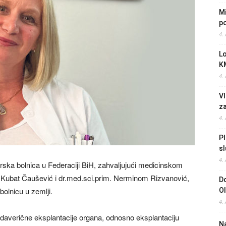
Mi
po
4.
L
K
4.
Vl
z
4.
Pl
sl
4.
rska bolnica u Federaciji BiH, zahvaljujući medicinskom
 Kubat Čaušević i dr.med.sci.prim. Nerminom Rizvanović,
Do
bolnicu u zemlji.
O
4.
adaverične eksplantacije organa, odnosno eksplantaciju
Na