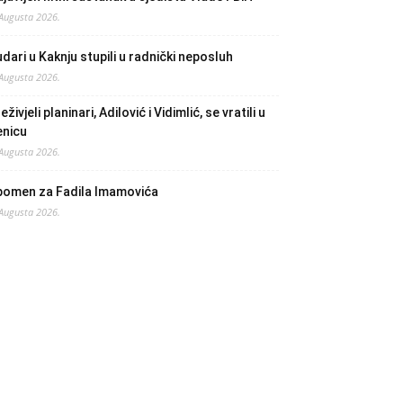
 Augusta 2026.
dari u Kaknju stupili u radnički neposluh
 Augusta 2026.
eživjeli planinari, Adilović i Vidimlić, se vratili u
enicu
 Augusta 2026.
pomen za Fadila Imamovića
 Augusta 2026.