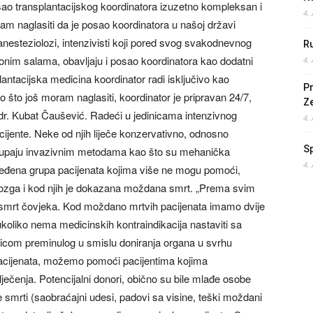
sao transplantacijskog koordinatora izuzetno kompleksan i
4.
ram naglasiti da je posao koordinatora u našoj državi
nesteziolozi, intenzivisti koji pored svog svakodnevnog
Ru
cionim salama, obavljaju i posao koordinatora kao dodatni
4.
antacijska medicina koordinator radi isključivo kao
Pr
o što još moram naglasiti, koordinator je pripravan 24/7,
Z
dr. Kubat Čaušević. Radeći u jedinicama intenzivnog
4.
acijente. Neke od njih liječe konzervativno, odnosno
S
stupaju invazivnim metodama kao što su mehanička
4.
 i određena grupa pacijenata kojima više ne mogu pomoći,
 mozga i kod njih je dokazana moždana smrt. „Prema svim
smrt čovjeka. Kod moždano mrtvih pacijenata imamo dvije
 ukoliko nema medicinskih kontraindikacija nastaviti sa
dicom preminulog u smislu doniranja organa u svrhu
pacijenata, možemo pomoći pacijentima kojima
zlječenja. Potencijalni donori, obično su bile mlađe osobe
 smrti (saobraćajni udesi, padovi sa visine, teški moždani