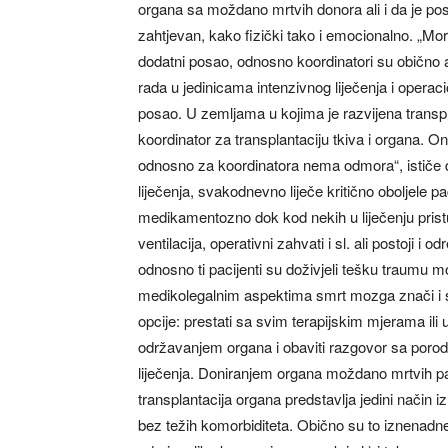
organa sa moždano mrtvih donora ali i da je po
zahtjevan, kako fizički tako i emocionalno. „Mo
dodatni posao, odnosno koordinatori su obično a
rada u jedinicama intenzivnog liječenja i opera
posao. U zemljama u kojima je razvijena transpl
koordinator za transplantaciju tkiva i organa. On
odnosno za koordinatora nema odmora“, ističe 
liječenja, svakodnevno liječe kritično oboljele p
medikamentozno dok kod nekih u liječenju pri
ventilacija, operativni zahvati i sl. ali postoji
odnosno ti pacijenti su doživjeli tešku traumu
medikolegalnim aspektima smrt mozga znači i 
opcije: prestati sa svim terapijskim mjerama ili
održavanjem organa i obaviti razgovor sa poro
liječenja. Doniranjem organa moždano mrtvih 
transplantacija organa predstavlja jedini način i
bez težih komorbiditeta. Obično su to iznenadne