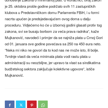
je 25. oktobra prošle godine podržalo svih 11 zastupničkih
klubova u Predstavničkom domu Parlamenta FBiH, i u formi
nacrta upućen je predsjedavajućem ovog doma u dalju
proceduru. Vidjećemo ko će u izbornoj godini glasati protiv tog
zakona, svi se busaju borbom za veća prava radnika“, kaže
Mujkanović, navodeći i primjer da se najniža plata u Crnoj Gori
od 01. januara ove godine povećava sa 250 na 450 eura neto.
“Neka mi niko ne govori da to kod nas ne može isto, ili bolje.
Tvrdnje vlasti da veća minimala plata vodi rastu plata u
administraciji su neozbiljne, jer upravo ta vlast sa sindikatima
budžetskog sektora zaključuje kolektivne ugovore“, ističe
Mujkanović.