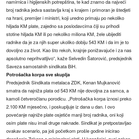
namirnica i higijenskih potrepština, te kad znamo da najveći
broj radnika jedva sastavlja kraj s krajem i primoran je štedjeti
na hrani, premijer i ministri, koji uredno primaju po nekoliko
hiljada KM plate, zajedno sa poslodavcima čiji su prihodi
stotine hiljada KM ili po nekoliko miliona KM, žele ubijediti
radnike da je za njih super ukoliko dobiju 543 KM i da im je to
dovoljno za život. Kao što rekoh, krajnje ponižavajuće i za nas
apsolutno neprihvatljivo“, kaže Selvedin Šatorović, predsjednik
Saveza samostalnih sindikata BiH.
Potrošačka korpa sve skuplja
Predsjednik Sindikata metalaca ZDK, Kenan Mujkanović
smatra da najniža plata od 543 KM nije dovoljna za samca, a
kamoli četveročlanu porodicu. „Potrošačka korpa iznosi preko
2.100 KM mjesečno, i poskupljuje iz dana u dan. I ovo
povećanje najniže plate osjetiće manji broj radnika, oni koji
osim plate nisu imali druge naknade. Sindikat je pretpostavljao
ovakav scenario, pa još početkom prošle godine inicirao
donošenje Zakona o minimalnoj plati. U konačnici, ovaj zakon