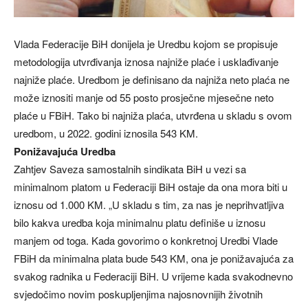
Vlada Federacije BiH donijela je Uredbu kojom se propisuje
metodologija utvrđivanja iznosa najniže plaće i usklađivanje
najniže plaće. Uredbom je definisano da najniža neto plaća ne
može iznositi manje od 55 posto prosječne mjesečne neto
plaće u FBiH. Tako bi najniža plaća, utvrđena u skladu s ovom
uredbom, u 2022. godini iznosila 543 KM.
Ponižavajuća Uredba
Zahtjev Saveza samostalnih sindikata BiH u vezi sa
minimalnom platom u Federaciji BiH ostaje da ona mora biti u
iznosu od 1.000 KM. „U skladu s tim, za nas je neprihvatljiva
bilo kakva uredba koja minimalnu platu definiše u iznosu
manjem od toga. Kada govorimo o konkretnoj Uredbi Vlade
FBiH da minimalna plata bude 543 KM, ona je ponižavajuća za
svakog radnika u Federaciji BiH. U vrijeme kada svakodnevno
svjedočimo novim poskupljenjima najosnovnijih životnih