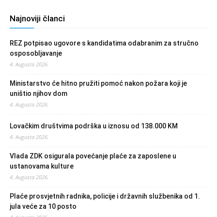
Najnoviji članci
REZ potpisao ugovore s kandidatima odabranim za stručno
osposobljavanje
4. Augusta 2026.
Ministarstvo će hitno pružiti pomoć nakon požara koji je
uništio njihov dom
4. Augusta 2026.
Lovačkim društvima podrška u iznosu od 138.000 KM
4. Augusta 2026.
Vlada ZDK osigurala povećanje plaće za zaposlene u
ustanovama kulture
4. Augusta 2026.
Plaće prosvjetnih radnika, policije i državnih službenika od 1.
jula veće za 10 posto