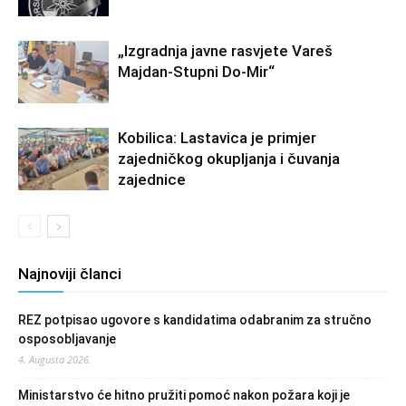
„Izgradnja javne rasvjete Vareš
Majdan-Stupni Do-Mir“
Kobilica: Lastavica je primjer
zajedničkog okupljanja i čuvanja
zajednice
Najnoviji članci
REZ potpisao ugovore s kandidatima odabranim za stručno
osposobljavanje
4. Augusta 2026.
Ministarstvo će hitno pružiti pomoć nakon požara koji je