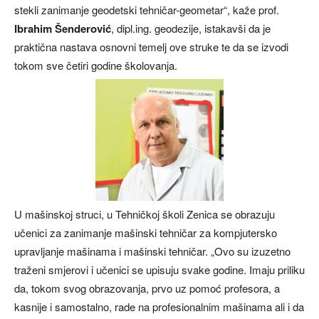
stekli zanimanje geodetski tehničar-geometar“, kaže prof.
Ibrahim Šenderović
, dipl.ing. geodezije, istakavši da je
praktična nastava osnovni temelj ove struke te da se izvodi
tokom sve četiri godine školovanja.
U mašinskoj struci, u Tehničkoj školi Zenica se obrazuju
učenici za zanimanje mašinski tehničar za kompjutersko
upravljanje mašinama i mašinski tehničar. „Ovo su izuzetno
traženi smjerovi i učenici se upisuju svake godine. Imaju priliku
da, tokom svog obrazovanja, prvo uz pomoć profesora, a
kasnije i samostalno, rade na profesionalnim mašinama ali i da