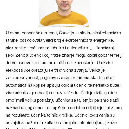
U svom dosadašnjem radu, Škola je, u okviru elektrotehničke
struke, odškolovala veliki broj elektrotehničara energetike,
elektronike i račinarske tehnike i automatike. „U Tehničkoj
školi Zenica učenici koji traže znanje mogu dobiti dobar temelj i
dobru osnovu za studiranje ali i brzo zaposlenje. U okviru
elektrostruke obrazuju se tri stručna zvanja. Velika je
zainteresovanost, pogotovo za smjer računarska tehnika i
automatika na koji se upisuju odlični učenici te nerijetko bude i
više učenika generacije osnovne škole. Zadnje dvije godine
smo imali veliku potražnju učenika za taj smjer pa smo tražili
naknadnu saglasnost da upišemo dodatno odjeljenje i obzirom
na rezulatate učenika to nije greška. Učenici tog zvanja su
osvajali zapažene rezultate na brojnim takmičenjima“, kaže