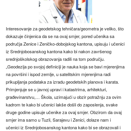
Interesovanje za geodetskog tehničara/geometra je veliko, što
dokazuje činjenica da se na ovaj smjer, pored učenika sa
područja Zenice i Zeničko-dobojskog kantona, upisuju i učenici
iz Srednjobosanskog kantona kako bi nakon završenog
srednjoškolskog obrazovanja radili na tom području.
„Geodezija po svojoj definiciji je nauka koja se bavi mjerenjima
na površini i ispod zemlje, u satelitskim mjerenjima radi
prikupljanja podataka za izradu geodetskih planova i karata.
Primjenjuje se u javnoj upravi i katastrima, arhitekturi,
građevinarstvu,… Škola, uzimajući u obzir potražnju za ovim
kadrom te kako bi učenici lakše došli do zaposlenja, svake
druge godine upisuje učenike za ovaj smjer. Obzirom da ovaj
smjer ima samo u Tuzli, Sarajevu i Zenici, dolaze nam i
učenici iz Srednjobosanskog kantona kako bi se obrazovali i