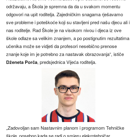
održavaju, a Škola je spremna da da u svakom momentu
odgovori na upit roditelja. Zajedničkim snagama rješavamo
sve probleme i poteškoće koji su stavljeni pred našu djecu ali i
nas roditelje. Rad Škole je na visokom nivou i djeca iz ove
škole odlaze sa velikim znanjem, a po postignutim rezultatima
učenika može se vidjeti da profesori nesebično prenose
znanje koje im je potrebno za nastavak obrazovanja“, ističe
Dženeta Porča
, predsjednica Vijeća roditelja.
„Zadovoljan sam Nastavnim planom i programom Tehničke
škole, posebno kada se radi o smjeru elekrotehničar