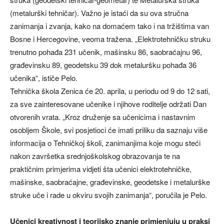
(metalurški tehničar). Važno je istaći da su ova stručna
zanimanja i zvanja, kako na domaćem tako i na tržištima van
Bosne i Hercegovine, veoma tražena. „Elektrotehničku struku
trenutno pohađa 231 učenik, mašinsku 86, saobraćajnu 96,
građevinsku 89, geodetsku 39 dok metaluršku pohađa 36
učenika“, ističe Pelo.
Tehnička škola Zenica će 20. aprila, u periodu od 9 do 12 sati,
za sve zainteresovane učenike i njihove roditelje održati Dan
otvorenih vrata. „Kroz druženje sa učenicima i nastavnim
osobljem Škole, svi posjetioci će imati priliku da saznaju više
informacija o Tehničkoj školi, zanimanjima koje mogu steći
nakon završetka srednjoškolskog obrazovanja te na
praktičnim primjerima vidjeti šta učenici elektrotehničke,
mašinske, saobraćajne, građevinske, geodetske i metalurške
struke uče i rade u okviru svojih zanimanja“, poručila je Pelo.
Učenici kreativnost i teorijsko znanje primjenjuju u praksi