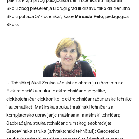
Školu zbog preseljenja u drugi grad ili državu tako da trenutno
Školu pohađa 577 učenika“, kaže
Mirsada Pelo
, pedagogica
Škole.
U Tehničkoj školi Zenica učenici se obrazuju u šest struka:
Elektrotehnička stuka (elektrotehničar energetike,
elektrotehničar elektronike, elektrotehničar računarske tehnike
i automatike); Mašinska struka (mašinski tehničar za
kompjutersko upravljanje mašinama, mašinski tehničar);
Saobraćajna struka (tehničar drumskog saobraćaja);
Građevinska struka (arhitektonski tehničari); Geodetska
struka (geodetski tehničar-geometar) te Metalurška struka