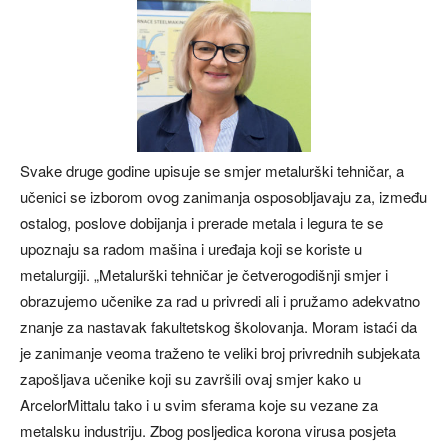
Svake druge godine upisuje se smjer metalurški tehničar, a
učenici se izborom ovog zanimanja osposobljavaju za, između
ostalog, poslove dobijanja i prerade metala i legura te se
upoznaju sa radom mašina i uređaja koji se koriste u
metalurgiji. „Metalurški tehničar je četverogodišnji smjer i
obrazujemo učenike za rad u privredi ali i pružamo adekvatno
znanje za nastavak fakultetskog školovanja. Moram istaći da
je zanimanje veoma traženo te veliki broj privrednih subjekata
zapošljava učenike koji su završili ovaj smjer kako u
ArcelorMittalu tako i u svim sferama koje su vezane za
metalsku industriju. Zbog posljedica korona virusa posjeta