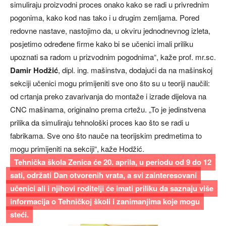
simuliraju proizvodni proces onako kako se radi u privrednim
pogonima, kako kod nas tako i u drugim zemljama. Pored
redovne nastave, nastojimo da, u okviru jednodnevnog izleta,
posjetimo određene firme kako bi se učenici imali priliku
upoznati sa radom u prizvodnim pogodnima“, kaže prof. mr.sc.
Damir Hodžić
, dipl. ing. mašinstva, dodajući da na mašinskoj
sekciji učenici mogu primijeniti sve ono što su u teoriji naučili:
od crtanja preko zavarivanja do montaže i izrade dijelova na
CNC mašinama, originalno prema crtežu. „To je jedinstvena
prilika da simuliraju tehnološki proces kao što se radi u
fabrikama. Sve ono što nauče na teorijskim predmetima to
mogu primijeniti na sekciji“, kaže Hodžić.
Tehnička škola Zenica će 20. aprila, u periodu od 9 do 12
sati, održati Dan otvorenih vrata, a svi zainteresovani
učenici ali i njihovi roditelji će imati priliku da saznaju više
informacija o Tehničkoj školi i zanimanjima koje mogu
steći.