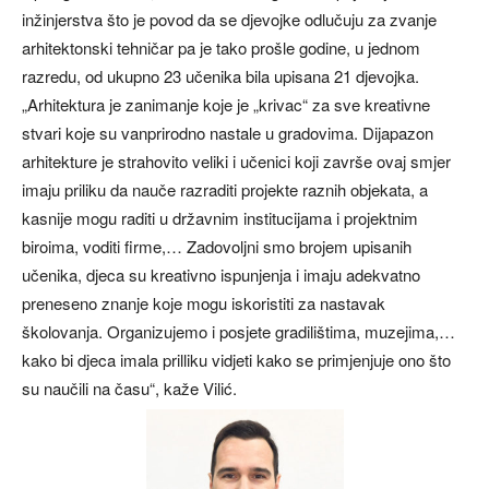
inžinjerstva što je povod da se djevojke odlučuju za zvanje
arhitektonski tehničar pa je tako prošle godine, u jednom
razredu, od ukupno 23 učenika bila upisana 21 djevojka.
„Arhitektura je zanimanje koje je „krivac“ za sve kreativne
stvari koje su vanprirodno nastale u gradovima. Dijapazon
arhitekture je strahovito veliki i učenici koji završe ovaj smjer
imaju priliku da nauče razraditi projekte raznih objekata, a
kasnije mogu raditi u državnim institucijama i projektnim
biroima, voditi firme,… Zadovoljni smo brojem upisanih
učenika, djeca su kreativno ispunjenja i imaju adekvatno
preneseno znanje koje mogu iskoristiti za nastavak
školovanja. Organizujemo i posjete gradilištima, muzejima,…
kako bi djeca imala prilliku vidjeti kako se primjenjuje ono što
su naučili na času“, kaže Vilić.