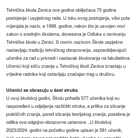
Tehnička škola Zenica ove godine obilježava 75 godina
postojanja i uspješnog rada. U toku svog postojanja, više puta
mijenjala je naziv, a 1998. godine, nakon što je usvojen novi
zakon o srednjim školama, donesena je Odluka o osnivanju
Tehničke škole u Zenici. S novim nazivom Škole uspješno
nastavljaju tradiciju tehničkog obrazovanja, osposobljavajući
učenike za rad u privredi i nastavak školovanja na fakultetima.
Učenici koji stiču znanja u Tehničkoj školi Zenica izrastaju u
vrijedne radnike koji ostavljaju značajan trag u društvu.
Učenici se obrazuju u šest struka
U ovoj školskoj godini, Školu pohađa 577 učenika koji su
raspoređeni u odjeljenja različitih struka, a prilika za sticanje
praktičnih znanja, pored sticanja teorijskog znanja, posebna je
odlika ove odgojno-obrazovne ustanove. „U školskoj
2023/2024. godini na početku godine upisan je 581 učenik,
ipak na kraju prvog polugodišta četiri učenika su napustila