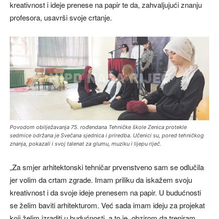
kreativnost i ideje prenese na papir te da, zahvaljujući znanju
profesora, usavrši svoje crtanje.
Povodom obilježavanja 75. rođendana Tehničke škole Zenica protekle
sedmice održana je Svečana sjednica i priredba. Učenici su, pored tehničkog
znanja, pokazali i svoj talenat za glumu, muziku i lijepu riječ.
„Za smjer arhitektonski tehničar prvenstveno sam se odlučila
jer volim da crtam zgrade. Imam priliku da iskažem svoju
kreativnost i da svoje ideje prenesem na papir. U budućnosti
se želim baviti arhitekturom. Već sada imam ideju za projekat
koji želim izraditi u budućnosti, a to je, obzirom da treniram