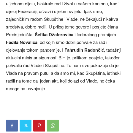
u jednom dijelu, blokirale rad i život u našem kantonu, kao i
cijeloj Federaciji, državi i cijelom svijetu. Ipak smo,
zajedničkim radom Skupštine i Vlade, ne čekajući nikakva
sredstva, dobro radili. U prilog tome govore i posjete člana
Predsjedništa,
Šefika Džaferovi
ć
a
i federalnog premijera
Fadila Novalića
, od kojih smo dobili pohvale za rad i
djelovanje tokom pandemije. I
Fahrudin Radončić
, tadašnji
aktuelni ministar sigurnosti BiH je, prilikom posjete, također,
pohvalio rad Vlade i Skupštine. To nam sve pokazuje da je
Vlada na pravom putu, a da smo mi, kao Skupština, istinski
radili na tome da jedan akt, koji dolazi od Vlade, ne čeka
mnogo na usvajanje.