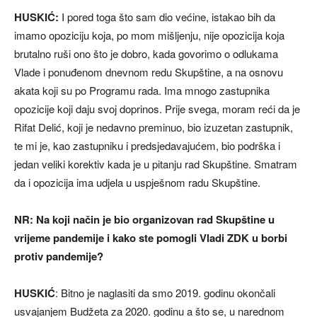
HUSKIĆ:
I pored toga što sam dio većine, istakao bih da
imamo opoziciju koja, po mom mišljenju, nije opozicija koja
brutalno ruši ono što je dobro, kada govorimo o odlukama
Vlade i ponuđenom dnevnom redu Skupštine, a na osnovu
akata koji su po Programu rada. Ima mnogo zastupnika
opozicije koji daju svoj doprinos. Prije svega, moram reći da je
Rifat Delić, koji je nedavno preminuo, bio izuzetan zastupnik,
te mi je, kao zastupniku i predsjedavajućem, bio podrška i
jedan veliki korektiv kada je u pitanju rad Skupštine. Smatram
da i opozicija ima udjela u uspješnom radu Skupštine.
NR: Na koji način je bio organizovan rad Skupštine u
vrijeme pandemije i kako ste pomogli Vladi ZDK u borbi
protiv pandemije?
HUSKIĆ
: Bitno je naglasiti da smo 2019. godinu okončali
usvajanjem Budžeta za 2020. godinu a što se, u narednom