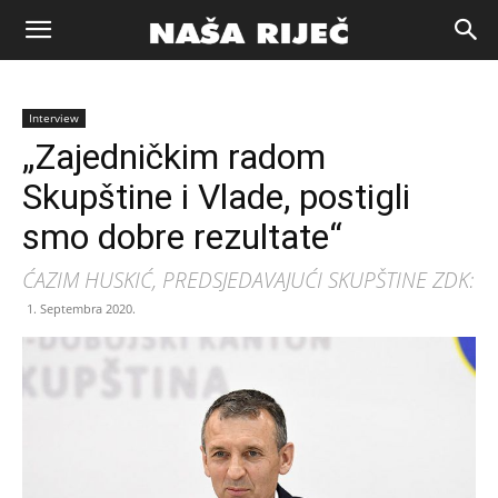
Naša
Interview
riječ
„Zajedničkim radom
Skupštine i Vlade, postigli
Zenica
smo dobre rezultate“
ĆAZIM HUSKIĆ, PREDSJEDAVAJUĆI SKUPŠTINE ZDK:
1. Septembra 2020.