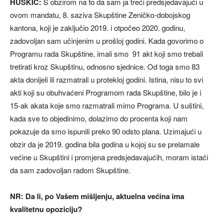
HUSKIĆ:
S obzirom na to da sam ja treći predsjedavajući u
ovom mandatu, 8. saziva Skupštine Zeničko-dobojskog
kantona, koji je zaključio 2019. i otpočeo 2020. godinu,
zadovoljan sam učinjenim u prošloj godini. Kada govorimo o
Programu rada Skupštine, imali smo 91 akt koji smo trebali
tretirati kroz Skupštinu, odnosno sjednice. Od toga smo 83
akta donijeli ili razmatrali u protekloj godini. Istina, nisu to svi
akti koji su obuhvaćeni Programom rada Skupštine, bilo je i
15-ak akata koje smo razmatrali mimo Programa. U suštini,
kada sve to objedinimo, dolazimo do procenta koji nam
pokazuje da smo ispunili preko 90 odsto plana. Uzimajući u
obzir da je 2019. godina bila godina u kojoj su se prelamale
većine u Skupštini i promjena predsjedavajućih, moram istaći
da sam zadovoljan radom Skupštine.
NR: Da li, po Vašem mišljenju, aktuelna većina ima
kvalitetnu opoziciju?