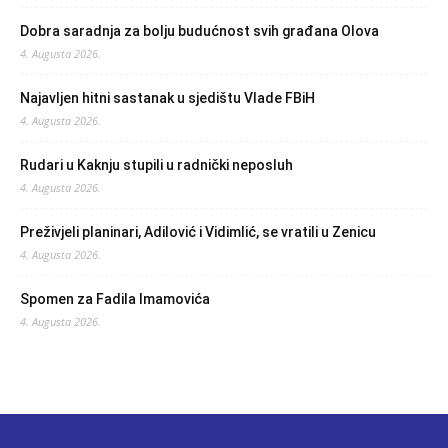
Dobra saradnja za bolju budućnost svih građana Olova
4. Augusta 2026.
Najavljen hitni sastanak u sjedištu Vlade FBiH
4. Augusta 2026.
Rudari u Kaknju stupili u radnički neposluh
4. Augusta 2026.
Preživjeli planinari, Adilović i Vidimlić, se vratili u Zenicu
4. Augusta 2026.
Spomen za Fadila Imamovića
4. Augusta 2026.