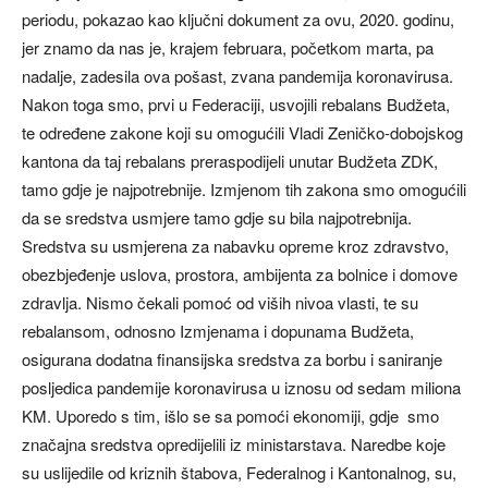
periodu, pokazao kao ključni dokument za ovu, 2020. godinu,
jer znamo da nas je, krajem februara, početkom marta, pa
nadalje, zadesila ova pošast, zvana pandemija koronavirusa.
Nakon toga smo, prvi u Federaciji, usvojili rebalans Budžeta,
te određene zakone koji su omogućili Vladi Zeničko-dobojskog
kantona da taj rebalans preraspodijeli unutar Budžeta ZDK,
tamo gdje je najpotrebnije. Izmjenom tih zakona smo omogućili
da se sredstva usmjere tamo gdje su bila najpotrebnija.
Sredstva su usmjerena za nabavku opreme kroz zdravstvo,
obezbjeđenje uslova, prostora, ambijenta za bolnice i domove
zdravlja. Nismo čekali pomoć od viših nivoa vlasti, te su
rebalansom, odnosno Izmjenama i dopunama Budžeta,
osigurana dodatna finansijska sredstva za borbu i saniranje
posljedica pandemije koronavirusa u iznosu od sedam miliona
KM. Uporedo s tim, išlo se sa pomoći ekonomiji, gdje smo
značajna sredstva opredijelili iz ministarstava. Naredbe koje
su uslijedile od kriznih štabova, Federalnog i Kantonalnog, su,