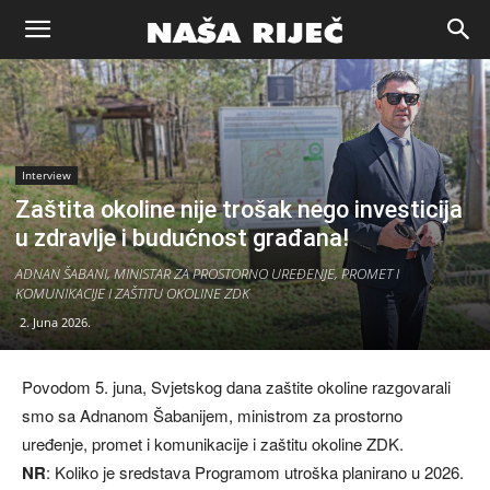
Naša
riječ
Interview
Zaštita okoline nije trošak nego investicija
Zenica
u zdravlje i budućnost građana!
ADNAN ŠABANI, MINISTAR ZA PROSTORNO UREĐENJE, PROMET I
KOMUNIKACIJE I ZAŠTITU OKOLINE ZDK
2. Juna 2026.
Povodom 5. juna, Svjetskog dana zaštite okoline razgovarali
smo sa Adnanom Šabanijem, ministrom za prostorno
uređenje, promet i komunikacije i zaštitu okoline ZDK.
NR
: Koliko je sredstava Programom utroška planirano u 2026.