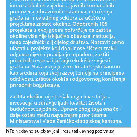
interes lokalnih zajednica, javnih komunalnih
preduzeća, obrazovnih ustanova, udruženja
građana i nevladinog sektora za učešće u
projektima zaštite okoline. Odobrenih 105
projekata u ovoj godini potvrđuje da zaštita
okoline više nije isključivo obaveza institucija,
nego zajednički cilj cijelog društva. Nastavit ćemo
ulagati u projekte koji doprinose čišćem zraku,
odgovornijem upravljanju otpadom, zaštiti
prirodnih resursa i jačanju ekološke svijesti
građana. Naša vizija je Zeničko-dobojski kanton
kao sredina koja svoj razvoj temelji na principima
održivosti, zaštite okoliša i odgovornog korištenja
prirodnih bogatstava.
Zaštita okoline nije trošak nego investicija –
investicija u zdravlje ljudi, kvalitet života i
budućnost zajednice. Upravo zbog toga ona će i
dalje ostati među najvažnijim prioritetima
Ministarstva i Vlade Zeničko-dobojskog kantona.
NR
: Nedavno su objavljeni i rezultati Javnog poziva za