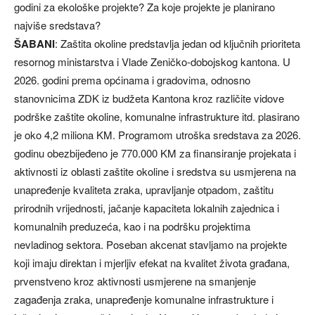
godini za ekološke projekte? Za koje projekte je planirano
najviše sredstava?
ŠABANI
: Zaštita okoline predstavlja jedan od ključnih prioriteta
resornog ministarstva i Vlade Zeničko-dobojskog kantona. U
2026. godini prema općinama i gradovima, odnosno
stanovnicima ZDK iz budžeta Kantona kroz različite vidove
podrške zaštite okoline, komunalne infrastrukture itd. plasirano
je oko 4,2 miliona KM. Programom utroška sredstava za 2026.
godinu obezbijeđeno je 770.000 KM za finansiranje projekata i
aktivnosti iz oblasti zaštite okoline i sredstva su usmjerena na
unapređenje kvaliteta zraka, upravljanje otpadom, zaštitu
prirodnih vrijednosti, jačanje kapaciteta lokalnih zajednica i
komunalnih preduzeća, kao i na podršku projektima
nevladinog sektora. Poseban akcenat stavljamo na projekte
koji imaju direktan i mjerljiv efekat na kvalitet života građana,
prvenstveno kroz aktivnosti usmjerene na smanjenje
zagađenja zraka, unapređenje komunalne infrastrukture i