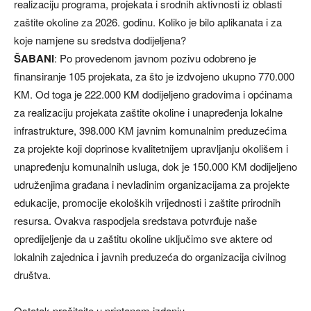
realizaciju programa, projekata i srodnih aktivnosti iz oblasti
zaštite okoline za 2026. godinu. Koliko je bilo aplikanata i za
koje namjene su sredstva dodijeljena?
ŠABANI
: Po provedenom javnom pozivu odobreno je
finansiranje 105 projekata, za što je izdvojeno ukupno 770.000
KM. Od toga je 222.000 KM dodijeljeno gradovima i općinama
za realizaciju projekata zaštite okoline i unapređenja lokalne
infrastrukture, 398.000 KM javnim komunalnim preduzećima
za projekte koji doprinose kvalitetnijem upravljanju okolišem i
unapređenju komunalnih usluga, dok je 150.000 KM dodijeljeno
udruženjima građana i nevladinim organizacijama za projekte
edukacije, promocije ekoloških vrijednosti i zaštite prirodnih
resursa. Ovakva raspodjela sredstava potvrđuje naše
opredijeljenje da u zaštitu okoline uključimo sve aktere od
lokalnih zajednica i javnih preduzeća do organizacija civilnog
društva.
Ostatak pročitajte u printanom izdanju