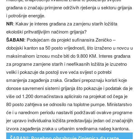
građana o značaju primjene održivih rješenja u sektoru grijanja
i potrošnje energije.
NR
: Kakav je interes građana za zamjenu starih ložišta
ekološki prihvatljivijim načinom grijanja?
ŠABANI
: Podsjećam da projekt sufinansira Zeničko –
dobojski kanton sa 50 posto vrijednosti, što izraženo u novcu u
maksimalnom iznosu može biti do 9.800 KM. Interes građana
za programe zamjene starih i neefikasnih ložišta je izuzetno
veliki i pokazuje da postoji sve veća svijest o potrebi
smanjenja zagađenja zraka. Građani prepoznaju koristi koje
donose savremeni sistemi grijanja što pokazuje i podatak da je
više od 1.200 domaćinstava apliciralo na projekat od čega je
80 posto zahtjeva se odnosilo na toplotne pumpe. Ministarstvo
će i u narednom periodu nastaviti podržavati ovakve programe
jer upravo individualna ložišta predstavljaju jedan od značajnijih
izvora zagađenja zraka u urbanim sredinama našeg kantona.
ŠABANI: Posebno ohrabruje činjenica da raste