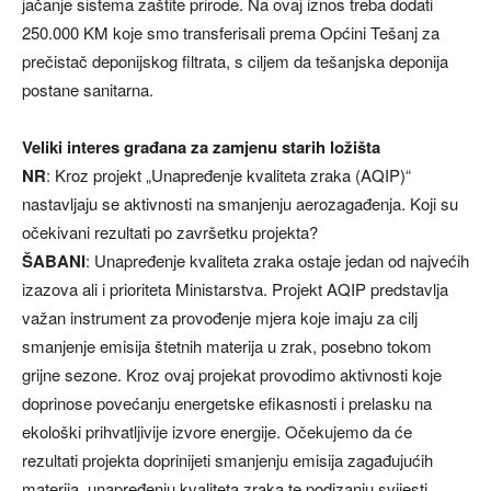
jačanje sistema zaštite prirode. Na ovaj iznos treba dodati
250.000 KM koje smo transferisali prema Općini Tešanj za
prečistač deponijskog filtrata, s ciljem da tešanjska deponija
postane sanitarna.
Veliki interes građana za zamjenu starih ložišta
NR
: Kroz projekt „Unapređenje kvaliteta zraka (AQIP)“
nastavljaju se aktivnosti na smanjenju aerozagađenja. Koji su
očekivani rezultati po završetku projekta?
ŠABANI
: Unapređenje kvaliteta zraka ostaje jedan od najvećih
izazova ali i prioriteta Ministarstva. Projekt AQIP predstavlja
važan instrument za provođenje mjera koje imaju za cilj
smanjenje emisija štetnih materija u zrak, posebno tokom
grijne sezone. Kroz ovaj projekat provodimo aktivnosti koje
doprinose povećanju energetske efikasnosti i prelasku na
ekološki prihvatljivije izvore energije. Očekujemo da će
rezultati projekta doprinijeti smanjenju emisija zagađujućih
materija, unapređenju kvaliteta zraka te podizanju svijesti