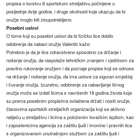
propisa o lovstvu ili sportskom streljaštvu počinjene u
posljednje dvije godine, i druge okolnosti koje ukazuju da bi
oružje moglo biti zloupotrebljeno.
Posebni uslovi
O tome koji su posebni uslovi da bi fizičko lice dobilo
odobrenje da nabavi oružje Valentić kaže:
Potrebno je da je lice zdravstveno sposobno za držanje i
nošenje oružja, da raspolaže tehničkim znanjem i vještinom za
pravilno rukovanje oružjem i da poznaje propise koji se odnose
na držanje i nošenje oružja, da ima uslove za siguran smještaj
i čuvanje oružja. Izuzetno, odobrenje za nabavljanje ličnog
oružja može se izdati licima s navršenih 18 godina života koja
su prema posebnim propisima ovlaštena držati i nositi oružje,
članovima sportskih streljačkih organizacija koji se aktivno
natječu u streljaštvu i licima s položenim lovačkim ispitom, kao
i zaposlenicima agencija za zaštitu ljudi i imovine i pravnih lica
s organizovanom unutrašnjom službom za zaštitu ljudi i