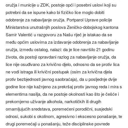
oružja i municije u ZDK, postoje opći i posebni uslovi koji su
potrebni da se ispune kako bi fizičko lice moglo dobiti
odobrenje za nabavljanje oružja. Portparol Uprave policije
Ministarstva unutrašnjih poslova Zeničko-dobojskog kantona
Samir Valentić u razgovoru za Našu riječ je istakao da se
među općim uslovima za izdavanje odobrenja za nabavljanje
oružja, između ostalog, nalazi: da je lice navršilo 21 godinu
života, da postoji opravdani razlog za nabavljanje oružja, da
lice nije osuđivano za krivično djelo, odnosno da se protiv lica
ne vodi istraga ili krivični postupak (osim za krivična djela
protiv bezbjednosti javnog saobraćaja), da u posljednje dvije
godine lice nije kažnjeno za prekršaj protiv javnog reda i mira s
elementima nasilja, da ne postoje okolnosti kao što je češće i
prekomjerno uživanje alkohola, narkotičkih ili drugih
omamljujućih sredstava, poremećeni porodični, susjedski
odnosi, sukobi s okolinom, agresivno i ekscesno ponašanje, te
drugi poremećaji u ponašanju, teže disciplinske povrede