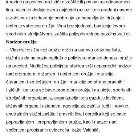
imovine na poslovima fizičke zaštite ili poslovima odgovornog
lica. Valentić dodaje da su najčešći razlozi koje građani navode
u zahtjevu za izdavanje odobrenja za nabavljanje, držanje i
nošenje vatrenog oružja: lična bezbjednost, bavljenje lovom,
sportskim streljaštvom, zaštita poljoprivrednog gazdinstva i dr.
Nadzor oružja
– Vlasnici oružja koji oružje drže na osnovu oružnog lista,
dužni su da na poziv nadležne policijske stanice donesu oružje
na pregled. Nadležna policijska stanica vrši neposredni nadzor
nad prometom, držanjem i nošenjem oružja i municije,
čuvanjem i smještajem oružja i municije od strane pravnih i
fizičkih lica koja se bave prometom oružja i municije, sportskih
streljačkih organizacija, organizacija koja gazduju lovištem,
državnih organa i ustanova, agencija za zaštitu ljudi i imovine,
unutrašnjih službi zaštite i pravnih lica i obrtnika koji se bave
popravljanjem i prepravljanjem oružja, kao i nadzor nad
vođenjem propisanih evidencija -kaže Valentić.