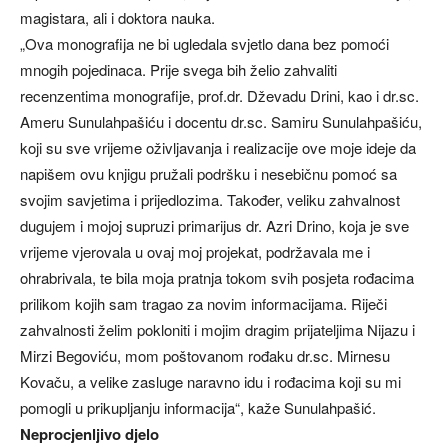
magistara, ali i doktora nauka.
„Ova monografija ne bi ugledala svjetlo dana bez pomoći
mnogih pojedinaca. Prije svega bih želio zahvaliti
recenzentima monografije, prof.dr. Dževadu Drini, kao i dr.sc.
Ameru Sunulahpašiću i docentu dr.sc. Samiru Sunulahpašiću,
koji su sve vrijeme oživljavanja i realizacije ove moje ideje da
napišem ovu knjigu pružali podršku i nesebičnu pomoć sa
svojim savjetima i prijedlozima. Također, veliku zahvalnost
dugujem i mojoj supruzi primarijus dr. Azri Drino, koja je sve
vrijeme vjerovala u ovaj moj projekat, podržavala me i
ohrabrivala, te bila moja pratnja tokom svih posjeta rođacima
prilikom kojih sam tragao za novim informacijama. Riječi
zahvalnosti želim pokloniti i mojim dragim prijateljima Nijazu i
Mirzi Begoviću, mom poštovanom rođaku dr.sc. Mirnesu
Kovaču, a velike zasluge naravno idu i rođacima koji su mi
pomogli u prikupljanju informacija“, kaže Sunulahpašić.
Neprocjenljivo djelo