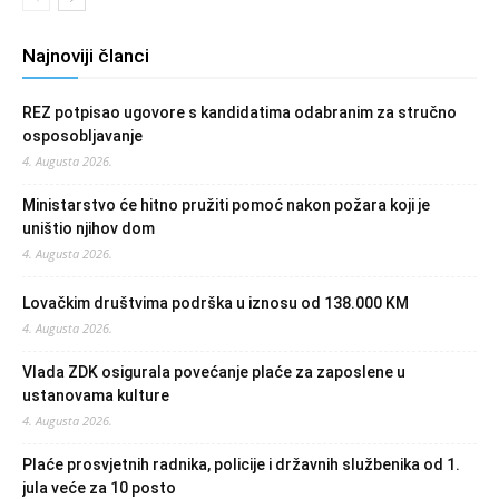
Najnoviji članci
REZ potpisao ugovore s kandidatima odabranim za stručno
osposobljavanje
4. Augusta 2026.
Ministarstvo će hitno pružiti pomoć nakon požara koji je
uništio njihov dom
4. Augusta 2026.
Lovačkim društvima podrška u iznosu od 138.000 KM
4. Augusta 2026.
Vlada ZDK osigurala povećanje plaće za zaposlene u
ustanovama kulture
4. Augusta 2026.
Plaće prosvjetnih radnika, policije i državnih službenika od 1.
jula veće za 10 posto