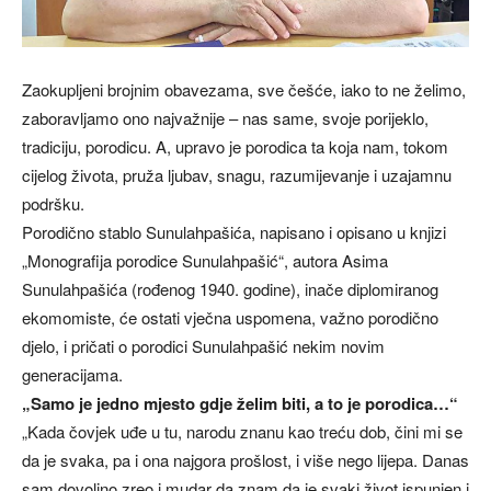
Zaokupljeni brojnim obavezama, sve češće, iako to ne želimo,
zaboravljamo ono najvažnije – nas same, svoje porijeklo,
tradiciju, porodicu. A, upravo je porodica ta koja nam, tokom
cijelog života, pruža ljubav, snagu, razumijevanje i uzajamnu
podršku.
Porodično stablo Sunulahpašića, napisano i opisano u knjizi
„Monografija porodice Sunulahpašić“, autora Asima
Sunulahpašića (rođenog 1940. godine), inače diplomiranog
ekomomiste, će ostati vječna uspomena, važno porodično
djelo, i pričati o porodici Sunulahpašić nekim novim
generacijama.
„Samo je jedno mjesto gdje želim biti, a to je porodica…“
„Kada čovjek uđe u tu, narodu znanu kao treću dob, čini mi se
da je svaka, pa i ona najgora prošlost, i više nego lijepa. Danas
sam dovoljno zreo i mudar da znam da je svaki život ispunjen i