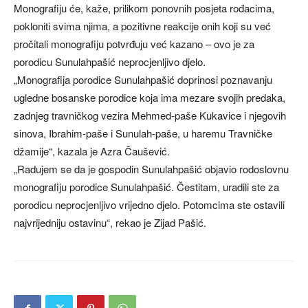
Monografiju će, kaže, prilikom ponovnih posjeta rođacima,
pokloniti svima njima, a pozitivne reakcije onih koji su već
pročitali monografiju potvrđuju već kazano – ovo je za
porodicu Sunulahpašić neprocjenljivo djelo.
„Monografija porodice Sunulahpašić doprinosi poznavanju
ugledne bosanske porodice koja ima mezare svojih predaka,
zadnjeg travničkog vezira Mehmed-paše Kukavice i njegovih
sinova, Ibrahim-paše i Sunulah-paše, u haremu Travničke
džamije“, kazala je Azra Čaušević.
„Radujem se da je gospodin Sunulahpašić objavio rodoslovnu
monografiju porodice Sunulahpašić. Čestitam, uradili ste za
porodicu neprocjenljivo vrijedno djelo. Potomcima ste ostavili
najvrijedniju ostavinu“, rekao je Zijad Pašić.