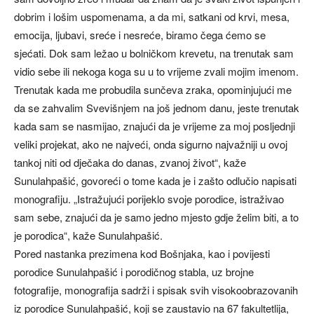
dobrim i lošim uspomenama, a da mi, satkani od krvi, mesa,
emocija, ljubavi, sreće i nesreće, biramo čega ćemo se
sjećati. Dok sam ležao u bolničkom krevetu, na trenutak sam
vidio sebe ili nekoga koga su u to vrijeme zvali mojim imenom.
Trenutak kada me probudila sunčeva zraka, opominjujući me
da se zahvalim Svevišnjem na još jednom danu, jeste trenutak
kada sam se nasmijao, znajući da je vrijeme za moj posljednji
veliki projekat, ako ne najveći, onda sigurno najvažniji u ovoj
tankoj niti od dječaka do danas, zvanoj život“, kaže
Sunulahpašić, govoreći o tome kada je i zašto odlučio napisati
monografiju. „Istražujući porijeklo svoje porodice, istraživao
sam sebe, znajući da je samo jedno mjesto gdje želim biti, a to
je porodica“, kaže Sunulahpašić.
Pored nastanka prezimena kod Bošnjaka, kao i povijesti
porodice Sunulahpašić i porodičnog stabla, uz brojne
fotografije, monografija sadrži i spisak svih visokoobrazovanih
iz porodice Sunulahpašić, koji se zaustavio na 67 fakultetlija,