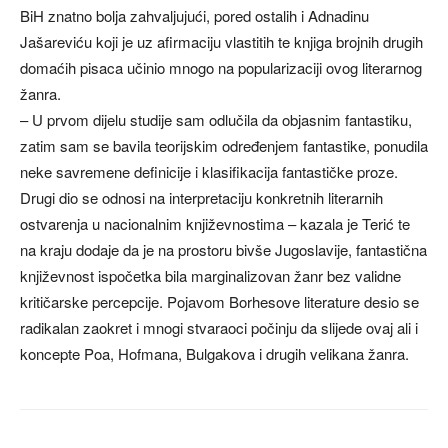
BiH znatno bolja zahvaljujući, pored ostalih i Adnadinu
Jašareviću koji je uz afirmaciju vlastitih te knjiga brojnih drugih
domaćih pisaca učinio mnogo na popularizaciji ovog literarnog
žanra.
– U prvom dijelu studije sam odlučila da objasnim fantastiku,
zatim sam se bavila teorijskim određenjem fantastike, ponudila
neke savremene definicije i klasifikacija fantastičke proze.
Drugi dio se odnosi na interpretaciju konkretnih literarnih
ostvarenja u nacionalnim književnostima – kazala je Terić te
na kraju dodaje da je na prostoru bivše Jugoslavije, fantastična
književnost ispočetka bila marginalizovan žanr bez validne
kritičarske percepcije. Pojavom Borhesove literature desio se
radikalan zaokret i mnogi stvaraoci počinju da slijede ovaj ali i
koncepte Poa, Hofmana, Bulgakova i drugih velikana žanra.