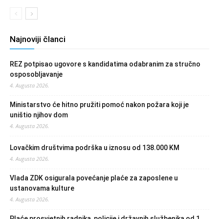
Najnoviji članci
REZ potpisao ugovore s kandidatima odabranim za stručno
osposobljavanje
4. Augusta 2026.
Ministarstvo će hitno pružiti pomoć nakon požara koji je
uništio njihov dom
4. Augusta 2026.
Lovačkim društvima podrška u iznosu od 138.000 KM
4. Augusta 2026.
Vlada ZDK osigurala povećanje plaće za zaposlene u
ustanovama kulture
4. Augusta 2026.
Plaće prosvjetnih radnika, policije i državnih službenika od 1.