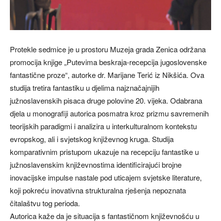
Protekle sedmice je u prostoru Muzeja grada Zenica održana
promocija knjige „Putevima beskraja-recepcija jugoslovenske
fantastične proze“, autorke dr. Marijane Terić iz Nikšića. Ova
studija tretira fantastiku u djelima najznačajnijih
južnoslavenskih pisaca druge polovine 20. vijeka. Odabrana
djela u monografiji autorica posmatra kroz prizmu savremenih
teorijskih paradigmi i analizira u interkulturalnom kontekstu
evropskog, ali i svjetskog književnog kruga. Studija
komparativnim pristupom ukazuje na recepciju fantastike u
južnoslavenskim književnostima identificirajući brojne
inovacijske impulse nastale pod uticajem svjetske literature,
koji pokreću inovativna strukturalna rješenja nepoznata
čitalaštvu tog perioda.
Autorica kaže da je situacija s fantastičnom književnošću u