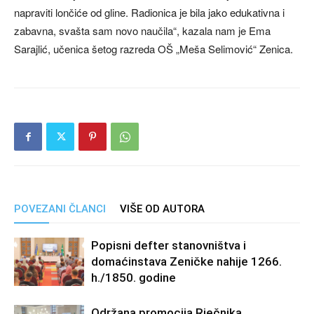
napraviti lončiće od gline. Radionica je bila jako edukativna i
zabavna, svašta sam novo naučila“, kazala nam je Ema
Sarajlić, učenica šetog razreda OŠ „Meša Selimović“ Zenica.
POVEZANI ČLANCI
VIŠE OD AUTORA
Popisni defter stanovništva i
domaćinstava Zeničke nahije 1266.
h./1850. godine
Održana promocija Rječnika