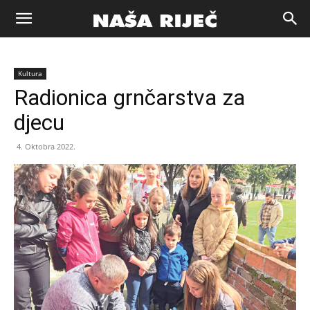
Naša
Kultura
riječ
Radionica grnčarstva za
djecu
Zenica
4. Oktobra 2022.