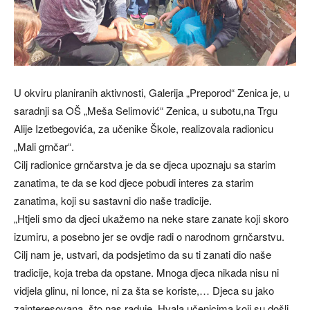
U okviru planiranih aktivnosti, Galerija „Preporod“ Zenica je, u
saradnji sa OŠ „Meša Selimović“ Zenica, u subotu,na Trgu
Alije Izetbegovića, za učenike Škole, realizovala radionicu
„Mali grnčar“.
Cilj radionice grnčarstva je da se djeca upoznaju sa starim
zanatima, te da se kod djece pobudi interes za starim
zanatima, koji su sastavni dio naše tradicije.
„Htjeli smo da djeci ukažemo na neke stare zanate koji skoro
izumiru, a posebno jer se ovdje radi o narodnom grnčarstvu.
Cilj nam je, ustvari, da podsjetimo da su ti zanati dio naše
tradicije, koja treba da opstane. Mnoga djeca nikada nisu ni
vidjela glinu, ni lonce, ni za šta se koriste,… Djeca su jako
zainteresovana, što nas raduje. Hvala učenicima koji su došli