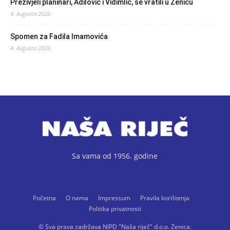
Preživjeli planinari, Adilović i Vidimlić, se vratili u Zenicu
4. Augusta 2026.
Spomen za Fadila Imamovića
4. Augusta 2026.
Sa vama od 1956. godine
Početna
O nama
Impressum
Pravila korištenja
Politika privatnosti
© Sva prava zadržava NIPD "Naša riječ" d.o.o. Zenica.