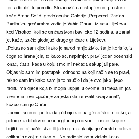
na radionici, te porodici Stojanović na ustupljenom prostoru“,
kaže Amna Sofić, predsjednica Galerije „Preporod“ Zenica.
Radionicu grnčarstva vodio je Vahid Ohran, iz sela Liješeva,
kod Visokog, koji se grnčarstvom bavi oko 12 godina, a zanat
je, kaže, izučio gledajući druge grnčare u Liješevu.
„Pokazao sam djeci kako je narod ranije živio, šta je koristio, iz
čega se hrana jela, te kako se, naprimjer, pravi jedan bosanski
lonac, ćasa, kasa u koju smo mi nekada sakupljali pare.
Objasnio sam im postupak, odnosno na koji način se to pravi,
rekao sam im kako sam ja to naučio i da je ovo jako lijepo
raditi. Ima djece koja bi mogla uspjeti u ovome, ali treba im još
vremena, nemoguće je za jedan dan shvatiti ovaj zanat“,
kazao nam je Ohran.
Učenici su imali priliku da probaju rad na grnčarskom točku, a
potom su dobili već pečeni glineni proizvod – lončić, koji će
bojili i na taj način stvorili jednu prezentaciju grnčarskih radova,
oslikanih svojim rukama. „Na radionici sam vidjela kako