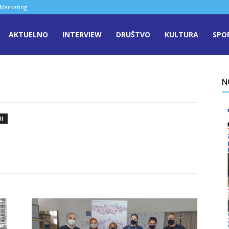
Marketing
aša
AKTUELNO
INTERVIEW
DRUŠTVO
KULTURA
SPO
ječ
N
enica
I