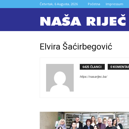
Četvrtak, 6 Augusta, 2026
Početna
Impressum
N
ri
Elvira Šaćirbegović
Z
6425 ČLANCI
0 KOMENTAR
https://nasarijec.ba/