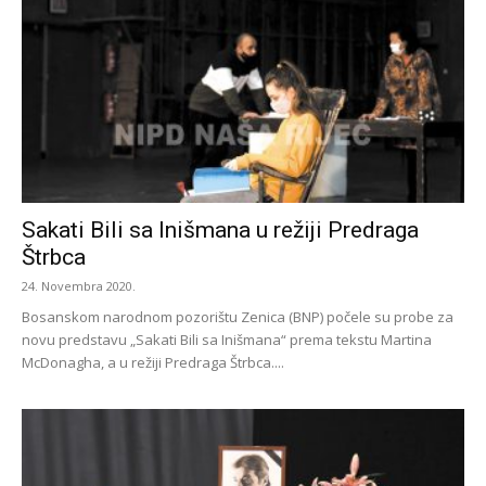
Sakati Bili sa Inišmana u režiji Predraga
Štrbca
24. Novembra 2020.
Bosanskom narodnom pozorištu Zenica (BNP) počele su probe za
novu predstavu „Sakati Bili sa Inišmana“ prema tekstu Martina
McDonagha, a u režiji Predraga Štrbca....