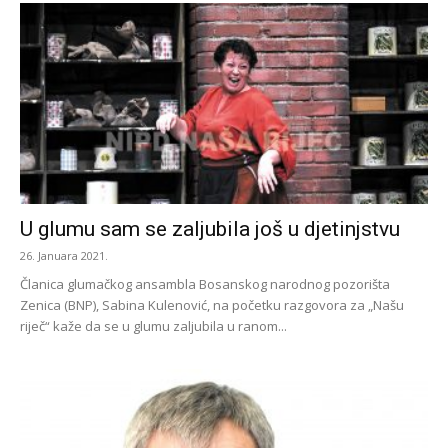
U glumu sam se zaljubila još u djetinjstvu
26. Januara 2021.
Članica glumačkog ansambla Bosanskog narodnog pozorišta
Zenica (BNP), Sabina Kulenović, na početku razgovora za „Našu
riječ“ kaže da se u glumu zaljubila u ranom...