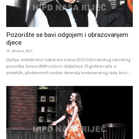
Pozorište se bavi odgojem i obrazovanjem
djece
19. Januara 2021.
Dječija, omladinska i lutkarska scena (DOLS) Bosanskog narodnog
pozorišta Zenica (BNP) uskoro obilježava 70 godina rada. U
proteklih, plodotvornih sedam decenija kontinuiranog rada, kroz...