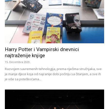
Harry Potter i Vampirski dnevnici
najtraženije knjige
15. Decembra 2020.
Razvojem savremenih tehnologija, prema riječima stručnjaka, sve
je manje djece koja od najranije dobi počinju sa čitanjem, a sve ih
je više sa poteškoćama...