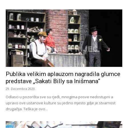
Publika velikim aplauzom nagradila glumce
predstave „Sakati Billy sa Inišmana“
29. Decembra 2020.
Odlasci u pozorišta sve su rjeđi, mnogima posve nedostupni a
upravo ove ustanove kulture su jedino mjesto gdje je stvarnost
drugačija. Teška je ovo...