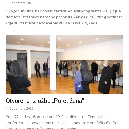
8. Decembra 2020.
Ovogodišnji Internacionalni festival edukativnog teatra (IFET), čiji je
domaćin Bosansko narodno pozorište Zenica (BNP), zbog okolnosti
koje su izazvane pandemijom virusa COVID-19, kao i...
Otvorena izložba „Polet žena“
1. Decembra 2020.
Prije 77 godina, 6. decembra 1942. godine na 1. Zemaljskoj
konferenciji u Bosanskom Petrovcu, osnovan je Antifašistički front
žena Jugoslavije (AFŽ). Sve do 1953.godine,...