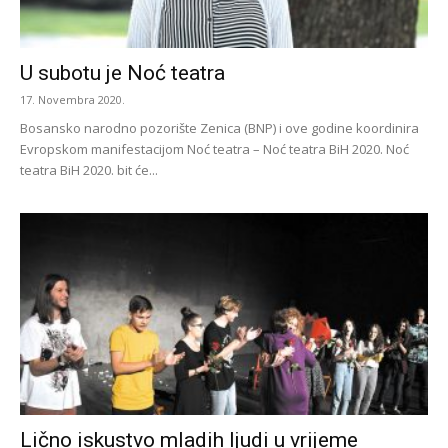
U subotu je Noć teatra
17. Novembra 2020.
Bosansko narodno pozorište Zenica (BNP) i ove godine koordinira
Evropskom manifestacijom Noć teatra – Noć teatra BiH 2020. Noć
teatra BiH 2020. bit će...
Lično iskustvo mladih ljudi u vrijeme