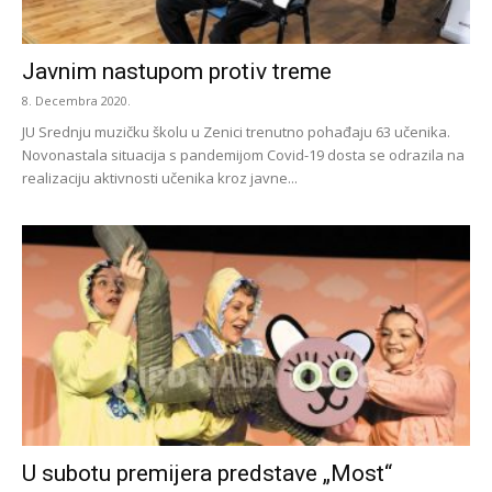
Javnim nastupom protiv treme
8. Decembra 2020.
JU Srednju muzičku školu u Zenici trenutno pohađaju 63 učenika.
Novonastala situacija s pandemijom Covid-19 dosta se odrazila na
realizaciju aktivnosti učenika kroz javne...
U subotu premijera predstave „Most“