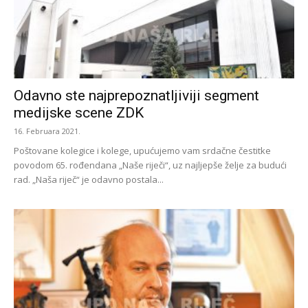
Odavno ste najprepoznatljiviji segment
medijske scene ZDK
16. Februara 2021.
Poštovane kolegice i kolege, upućujemo vam srdačne čestitke
povodom 65. rođendana „Naše riječi“, uz najljepše želje za budući
rad. „Naša riječ“ je odavno postala...