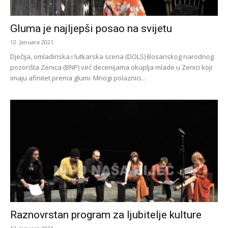
Gluma je najljepši posao na svijetu
12. Januara 2021.
Dječija, omladinska i lutkarska scena (DOLS) Bosanskog narodnog
pozorišta Zenica (BNP) već decenijama okuplja mlade u Zenici koji
imaju afinitet prema glumi. Mnogi polaznici...
Raznovrstan program za ljubitelje kulture