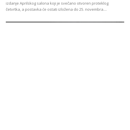
izdanje Aprilskog salona koji je svečano otvoren proteklog
četvrtka, a postavka će ostati izložena do 25. novembra....
Mladi u doba korone
10. Novembra 2020.
Studio Teatar, u koprodukciji s Bosanskim narodnim pozorištem
Zenica i uz podršku Instituta za razvoj mladih KULT, realizirao je
novi projekat pod nazivom „Mladi...