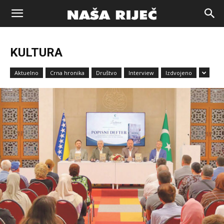
Naša
KULTURA
riječ
Aktuelno
Crna hronika
Društvo
Interview
Izdvojeno
Zenica