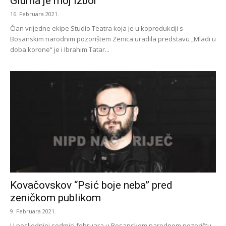
Gluma je moj izbor
16. Februara 2021.
Član vrijedne ekipe Studio Teatra koja je u koprodukciji s
Bosanskim narodnim pozorištem Zenica uradila predstavu „Mladi u
doba korone“ je i Ibrahim Tatar...
Kovačovskov “Psić boje neba” pred
zeničkom publikom
9. Februara 2021.
U posljednjoj sedmici februara u Bosanskom narodnom pozorištu