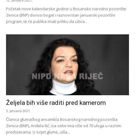
12. Januara 2021.
Početak nove kalendarske godine u Bosansko narodno pozorište
Zenica (BNP) donosi bogat i raznovrstan januarski pozorišni
program, te će publika imati priliku da uživa...
Željela bih više raditi pred kamerom
5. Januara 2021.
Članica glumačkog ansambla Bosanskog narodnog pozorišta
Zenica (BNP), Anđela Ilić, iza sebe ima više od 70 uloga u raznim
predstavama. U svijet glume, ušla...