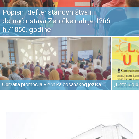
Popisni defter stanovništva i
domaćinstava Zeničke nahije 1266.
h./1850. godine
Održana promocija Rječnika bosanskog jezika
„Ljeto u bi