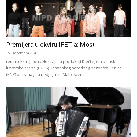
Premijera u okviru IFET-a: Most
15. Decembra 2020.
rema tekstu Jetona Neziraja, u produkciji Dječije, omladinske i
lutkarske scene (DOLS) Bosanskog narodnog pozorišta Zenica
(BNP) održana je u nedjelju na Maloj sceni...