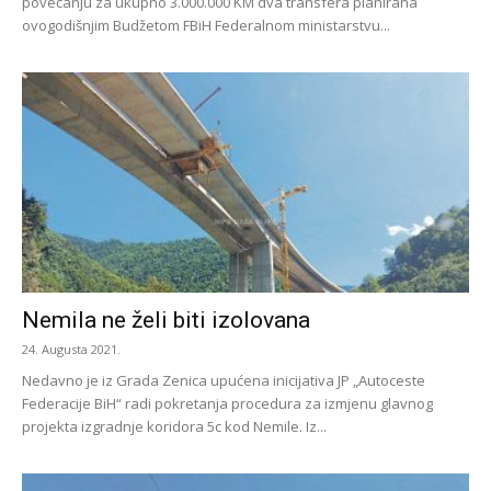
povećanju za ukupno 3.000.000 KM dva transfera planirana
ovogodišnjim Budžetom FBiH Federalnom ministarstvu...
Nemila ne želi biti izolovana
24. Augusta 2021.
Nedavno je iz Grada Zenica upućena inicijativa JP „Autoceste
Federacije BiH“ radi pokretanja procedura za izmjenu glavnog
projekta izgradnje koridora 5c kod Nemile. Iz...