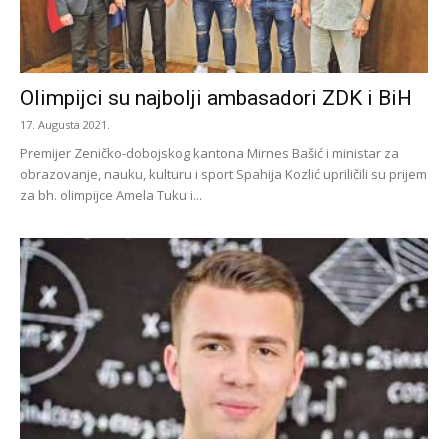
Olimpijci su najbolji ambasadori ZDK i BiH
17. Augusta 2021.
Premijer Zeničko-dobojskog kantona Mirnes Bašić i ministar za
obrazovanje, nauku, kulturu i sport Spahija Kozlić upriličili su prijem
za bh. olimpijce Amela Tuku i...