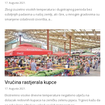
17. Augusta 2021.
Zbog izuzetno visokih temperatura i dugotrajnog perioda bez
ozbiljnijih padavina u našoj zemlji, ali i šire, u mnogim gradovima su
smanjene izdašnosti izvorišta, a...
Vrućina rastjerala kupce
17. Augusta 2021.
Ekstremno visoke dnevne temperature negativno utječu na
dolazak redovnih kupaca na zeničku zelenu pijacu. Trgovci kažu da
se roba brzo oštećuje usljed visokih temperatura,...