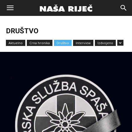
Naša
DRUŠTVO
riječ
Aktuelno
Crna hronika
Društvo
Interview
Izdvojeno
Zenica